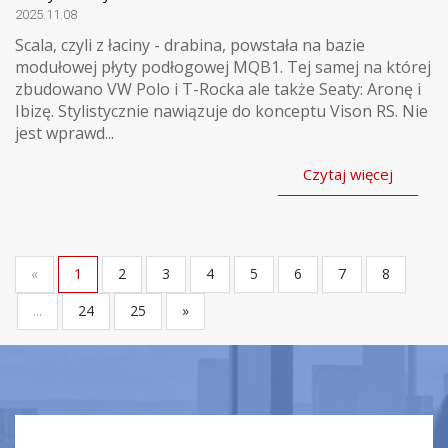
2025.11.08
Scala, czyli z łaciny - drabina, powstała na bazie
modułowej płyty podłogowej MQB1. Tej samej na której
zbudowano VW Polo i T-Rocka ale także Seaty: Aronę i
Ibizę. Stylistycznie nawiązuje do konceptu Vison RS. Nie
jest wprawd...
Czytaj więcej
«
1
2
3
4
5
6
7
8
...
24
25
»