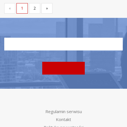
«
1
2
»
Regulamin serwisu
Kontakt