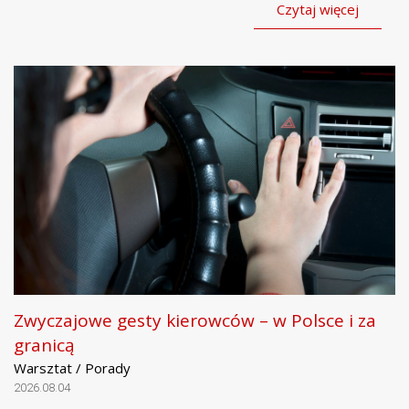
Czytaj więcej
Zwyczajowe gesty kierowców – w Polsce i za
granicą
Warsztat / Porady
2026.08.04