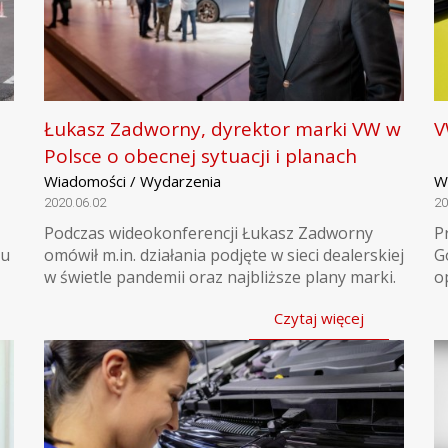
Łukasz Zadworny, dyrektor marki VW w
V
Polsce o obecnej sytuacji i planach
Wiadomości / Wydarzenia
W
2020.06.02
20
Podczas wideokonferencji Łukasz Zadworny
P
ru
omówił m.in. działania podjęte w sieci dealerskiej
G
w świetle pandemii oraz najbliższe plany marki.
o
Czytaj więcej