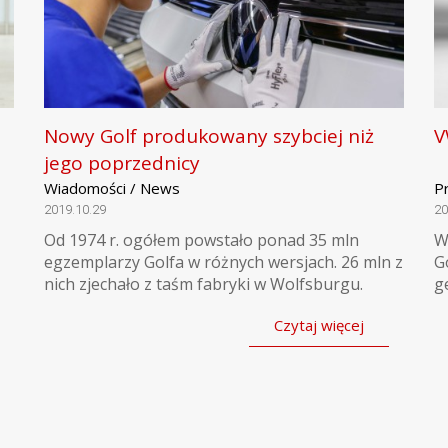
Nowy Golf produkowany szybciej niż
V
jego poprzednicy
Wiadomości / News
P
2019.10.29
20
Od 1974 r. ogółem powstało ponad 35 mln
W
egzemplarzy Golfa w różnych wersjach. 26 mln z
G
nich zjechało z taśm fabryki w Wolfsburgu.
g
Czytaj więcej