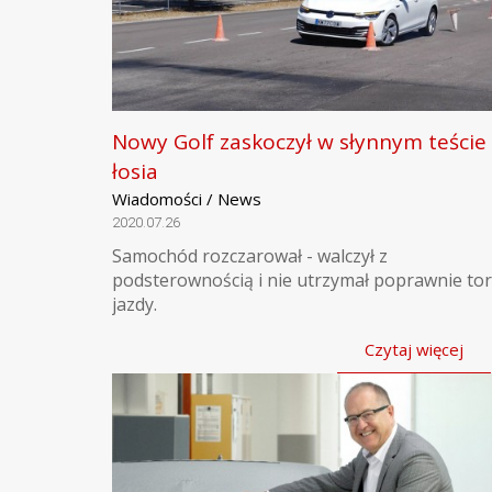
Nowy Golf zaskoczył w słynnym teście
łosia
Wiadomości / News
2020.07.26
Samochód rozczarował - walczył z
podsterownością i nie utrzymał poprawnie to
jazdy.
Czytaj więcej