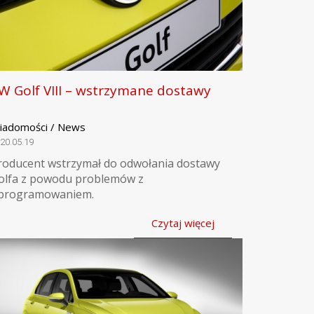
W Golf VIII – wstrzymane dostawy
iadomości / News
20.05.19
roducent wstrzymał do odwołania dostawy
olfa z powodu problemów z
programowaniem.
Czytaj więcej