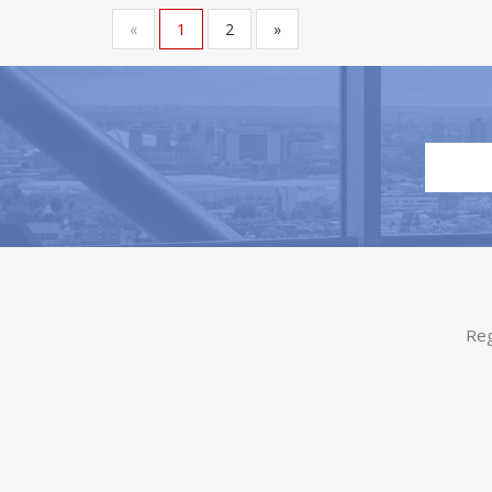
«
1
2
»
Reg