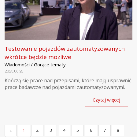
Testowanie pojazdów zautomatyzowanych
wkrótce będzie możliwe
Wiadomości / Gorące tematy
2025.06.23
Kończą się prace nad przepisami, które mają usprawnić
prace badawcze nad pojazdami zautomatyzowanymi.
Czytaj więcej
«
1
2
3
4
5
6
7
8