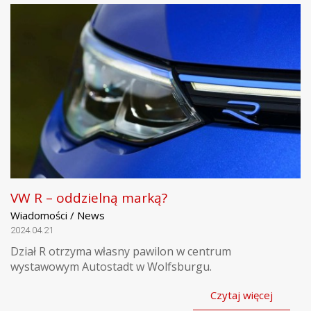
VW R – oddzielną marką?
Wiadomości / News
2024.04.21
Dział R otrzyma własny pawilon w centrum
wystawowym Autostadt w Wolfsburgu.
Czytaj więcej