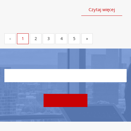
Czytaj więcej
«
1
2
3
4
5
»