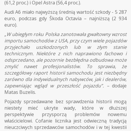
(61,2 proc.) i Opel Astra (56,4 proc.).
Audi A6 miało najwyższą średnią wartość szkody - 5 287
euro, podczas gdy Škoda Octavia – najniższą (2 934
euro).
„W ubiegłym roku Polska zanotowała gwałtowny wzrost
importu samochodów z USA, przy czym wiele pojazdów
przyjechało uszkodzonych lub w złym stanie
technicznym. Niektóre z nich naprawiono fachowo i
odsprzedano, ale pozornie bezbłędna odbudowa może
zmylić nawet profesjonalistów. To sprawia, że
szczegółowy raport historii samochodu jest niezbędny
zarówno dla indywidualnych nabywców, jak i dealerów,
zapewniając wgląd w przeszłość pojazdu”. –
dodaje
Matas Buzelis.
Pojazdy sprzedawane bez sprawdzenia historii mogą
niestety mieć ukryte wady, które w dłuższej
perspektywie przysporzą problemów nowemu
właścicielowi. Cofanie licznika jest odwieczną tradycją
nieuczciwych sprzedawców samochodów i w tej kwestii