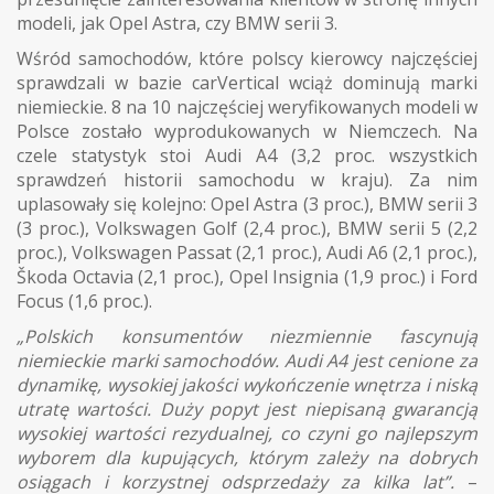
modeli, jak Opel Astra, czy BMW serii 3.
Wśród samochodów, które polscy kierowcy najczęściej
sprawdzali w bazie carVertical wciąż dominują marki
niemieckie. 8 na 10 najczęściej weryfikowanych modeli w
Polsce zostało wyprodukowanych w Niemczech. Na
czele statystyk stoi Audi A4 (3,2 proc. wszystkich
sprawdzeń historii samochodu w kraju). Za nim
uplasowały się kolejno: Opel Astra (3 proc.), BMW serii 3
(3 proc.), Volkswagen Golf (2,4 proc.), BMW serii 5 (2,2
proc.), Volkswagen Passat (2,1 proc.), Audi A6 (2,1 proc.),
Škoda Octavia (2,1 proc.), Opel Insignia (1,9 proc.) i Ford
Focus (1,6 proc.).
„Polskich konsumentów niezmiennie fascynują
niemieckie marki samochodów. Audi A4 jest cenione za
dynamikę, wysokiej jakości wykończenie wnętrza i niską
utratę wartości. Duży popyt jest niepisaną gwarancją
wysokiej wartości rezydualnej, co czyni go najlepszym
wyborem dla kupujących, którym zależy na dobrych
osiągach i korzystnej odsprzedaży za kilka lat”.
–