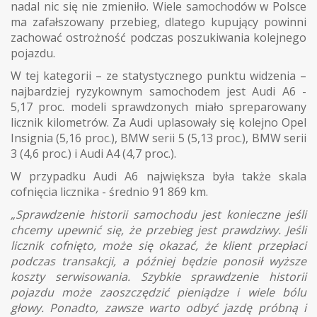
nadal nic się nie zmieniło. Wiele samochodów w Polsce
ma zafałszowany przebieg, dlatego kupujący powinni
zachować ostrożność podczas poszukiwania kolejnego
pojazdu.
W tej kategorii – ze statystycznego punktu widzenia –
najbardziej ryzykownym samochodem jest Audi A6 -
5,17 proc. modeli sprawdzonych miało spreparowany
licznik kilometrów. Za Audi uplasowały się kolejno Opel
Insignia (5,16 proc.), BMW serii 5 (5,13 proc.), BMW serii
3 (4,6 proc.) i Audi A4 (4,7 proc.).
W przypadku Audi A6 największa była także skala
cofnięcia licznika - średnio 91 869 km.
„Sprawdzenie historii samochodu jest konieczne jeśli
chcemy upewnić się, że przebieg jest prawdziwy. Jeśli
licznik cofnięto, może się okazać, że klient przepłaci
podczas transakcji, a później będzie ponosił wyższe
koszty serwisowania. Szybkie sprawdzenie historii
pojazdu może zaoszczędzić pieniądze i wiele bólu
głowy. Ponadto, zawsze warto odbyć jazdę próbną i