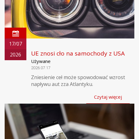
17/07
UE znosi cło na samochody z USA
2026
Używane
2026.07.17
Zniesienie ceł może spowodować wzrost
napływu aut zza Atlantyku.
Czytaj więcej