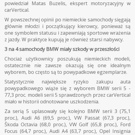
powiedział Matas Buzelis, ekspert motoryzacyjny w
carVertical.
W powszechnej opinii po niemieckie samochody sięgają
głównie młodzi i początkujący kierowcy, ponieważ są
one symbolem statusu i zapewniają sportowe wrażenia
z jazdy. W praktyce kupują je również starsi nabywcy.
3 na 4 samochody BMW miały szkody w przeszłości
Chociaż użytkownicy poszukują niemieckich modeli,
ostatecznie nie zawsze okazują się one idealnym
wyborem, bo często są to powypadkowe egzemplarze.
Statystycznie największe ryzyko zakupu auta
powypadkowego wiąże się z wyborem BMW serii 5 -
77,3 proc. modeli serii 5 sprawdzonych przez carVertical
miało w historii odnotowane uszkodzenia.
Za serią 5 uplasowały się kolejno BMW serii 3 (75,1
proc.), Audi A6 (69,5 proc.), VW Passat (67,3 proc.),
Škoda Octavia (68,0 proc.), VW Golf (65,8 proc.), Ford
Focus (64,7 proc.), Audi A4 (63,7 proc.), Opel Insignia