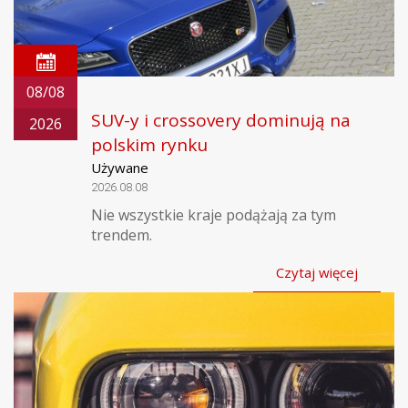
08/08
SUV-y i crossovery dominują na
2026
polskim rynku
Używane
2026.08.08
Nie wszystkie kraje podążają za tym
trendem.
Czytaj więcej