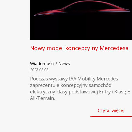
Nowy model koncepcyjny Mercedesa
Wiadomości / News
2023.08.08
Podczas wystawy IAA Mobility Mercedes
zaprezentuje koncepcyjny samochód
elektryczny klasy podstawowej Entry i Klasę E
All-Terrain.
Czytaj więcej