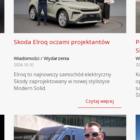
Skoda Elroq oczami projektantów
P
S
Wiadomości / Wydarzenia
W
2024.10.10
20
Elroq to najnowszy samochód elektryczny
K
Skody zaprojektowany w nowej stylistyce
o
Modern Solid.
s
Ś
Czytaj więcej