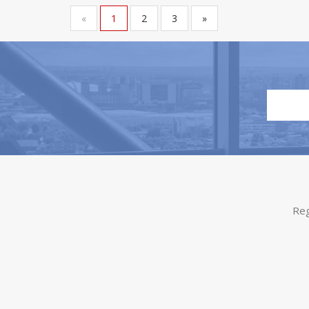
«
1
2
3
»
Reg