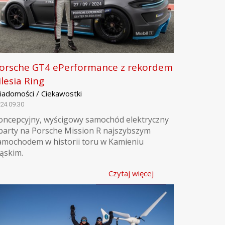
orsche GT4 ePerformance z rekordem
ilesia Ring
iadomości / Ciekawostki
24.09.30
oncepcyjny, wyścigowy samochód elektryczny
party na Porsche Mission R najszybszym
amochodem w historii toru w Kamieniu
ląskim.
Czytaj więcej