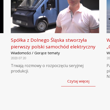
Spółka z Dolnego Śląska stworzyła
W
pierwszy polski samochód elektryczny
„
Wiadomości / Gorące tematy
W
2023.07.20
20
Trwają rozmowy o rozpoczęciu seryjnej
P
produkcji.
p
N
Czytaj więcej