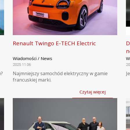
Renault Twingo E-TECH Electric
D
n
Wiadomości / News
W
2025.11.06
20
w?
Najmniejszy samochód elektryczny w gamie
J
francuskiej marki.
Czytaj więcej