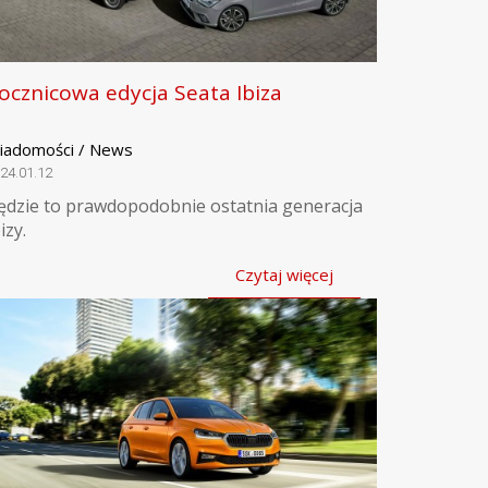
ocznicowa edycja Seata Ibiza
iadomości / News
24.01.12
ędzie to prawdopodobnie ostatnia generacja
izy.
Czytaj więcej