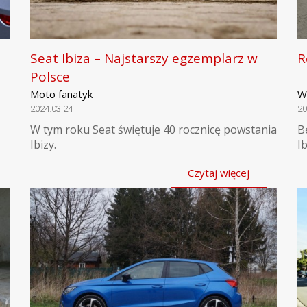
Seat Ibiza – Najstarszy egzemplarz w
R
Polsce
Moto fanatyk
W
2024.03.24
20
W tym roku Seat świętuje 40 rocznicę powstania
B
Ibizy.
Ib
Czytaj więcej