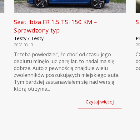
Seat Ibiza FR 1.5 TSI 150 KM –
S
Sprawdzony typ
Testy / Testy
P
2023.03.13
20
Trzeba powiedzieć, że choć od czasu jego
C
debiutu minęło już parę lat, to nadal ma się
d
dobrze. Auto z pewnością znajduje wielu
o
zwolenników poszukujących miejskiego auta.
Tym bardziej zastanawiałem się nad wersją,
którą otrzyma...
Czytaj więcej