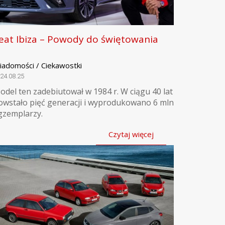
eat Ibiza – Powody do świętowania
iadomości / Ciekawostki
24.08.25
odel ten zadebiutował w 1984 r. W ciągu 40 lat
owstało pięć generacji i wyprodukowano 6 mln
gzemplarzy.
Czytaj więcej