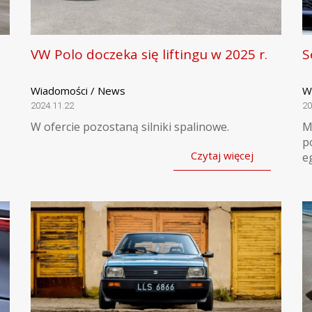
VW Polo doczeka się liftingu w 2025 r.
S
Wiadomości / News
W
2024.11.22
20
W ofercie pozostaną silniki spalinowe.
M
p
Czytaj więcej
e