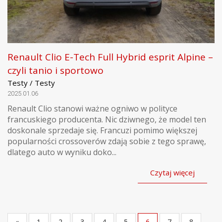
Renault Clio E-Tech Full Hybrid esprit Alpine –
czyli tanio i sportowo
Testy / Testy
2025.01.06
Renault Clio stanowi ważne ogniwo w polityce
francuskiego producenta. Nic dziwnego, że model ten
doskonale sprzedaje się. Francuzi pomimo większej
popularności crossoverów zdają sobie z tego sprawę,
dlatego auto w wyniku doko...
Czytaj więcej
«
1
2
3
4
5
6
7
8