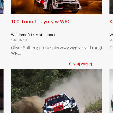
100. triumf Toyoty w WRC
K
Wiadomości / Moto sport
W
2025.07.23
20
Oliver Solberg po raz pierwszy wygrał rajd rangi
T
WRC.
Czytaj więcej