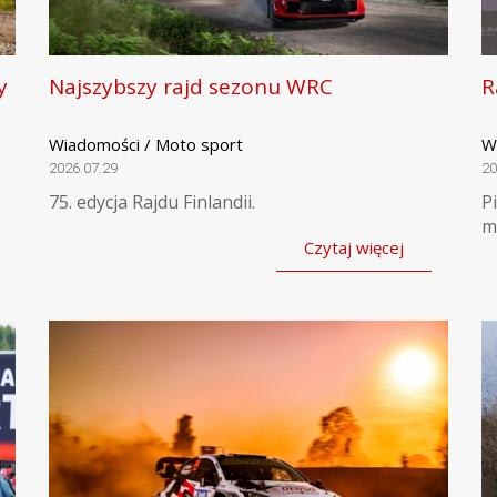
y
Najszybszy rajd sezonu WRC
R
Wiadomości / Moto sport
W
2026.07.29
20
75. edycja Rajdu Finlandii.
P
m
Czytaj więcej