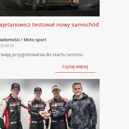
ajetanowicz testował nowy samochód
iadomości / Moto sport
25.03.02
rwają przygotowania do startu sezonu.
Czytaj więcej