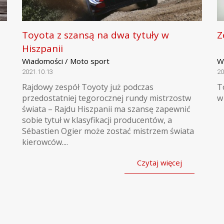
Toyota z szansą na dwa tytuły w
Z
Hiszpanii
Wiadomości / Moto sport
W
2021.10.13
20
Rajdowy zespół Toyoty już podczas
T
przedostatniej tegorocznej rundy mistrzostw
w
świata – Rajdu Hiszpanii ma szansę zapewnić
sobie tytuł w klasyfikacji producentów, a
Sébastien Ogier może zostać mistrzem świata
kierowców....
Czytaj więcej