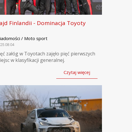
ajd Finlandii - Dominacja Toyoty
iadomości / Moto sport
25.08.04
ięć załóg w Toyotach zajęło pięć pierwszych
iejsc w klasyfikacji generalnej.
Czytaj więcej