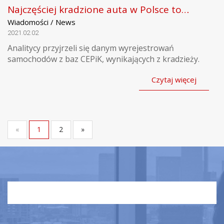
Najczęściej kradzione auta w Polsce to…
Wiadomości / News
2021.02.02
Analitycy przyjrzeli się danym wyrejestrowań
samochodów z baz CEPiK, wynikających z kradzieży.
Czytaj więcej
«
1
2
»