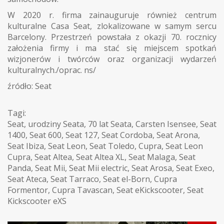
W 2020 r. firma zainauguruje również centrum
kulturalne Casa Seat, zlokalizowane w samym sercu
Barcelony. Przestrzeń powstała z okazji 70. rocznicy
założenia firmy i ma stać się miejscem spotkań
wizjonerów i twórców oraz organizacji wydarzeń
kulturalnych./oprac. ns/
źródło: Seat
Tagi:
Seat
,
urodziny Seata
,
70 lat Seata
,
Carsten Isensee
,
Seat
1400
,
Seat 600
,
Seat 127
,
Seat Cordoba
,
Seat Arona
,
Seat Ibiza
,
Seat Leon
,
Seat Toledo
,
Cupra
,
Seat Leon
Cupra
,
Seat Altea
,
Seat Altea XL
,
Seat Malaga
,
Seat
Panda
,
Seat Mii
,
Seat Mii electric
,
Seat Arosa
,
Seat Exeo
,
Seat Ateca
,
Seat Tarraco
,
Seat el-Born
,
Cupra
Formentor
,
Cupra Tavascan
,
Seat eKickscooter
,
Seat
Kickscooter eXS