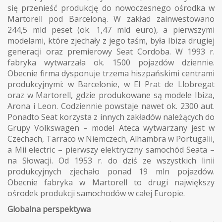
się przenieść produkcję do nowoczesnego ośrodka w
Martorell pod Barceloną. W zakład zainwestowano
244,5 mld peset (ok. 1,47 mld euro), a pierwszymi
modelami, które zjechały z jego taśm, była Ibiza drugiej
generacji oraz premierowy Seat Cordoba. W 1993 r.
fabryka wytwarzała ok. 1500 pojazdów dziennie.
Obecnie firma dysponuje trzema hiszpańskimi centrami
produkcyjnymi: w Barcelonie, w El Prat de Llobregat
oraz w Martorell, gdzie produkowane są modele Ibiza,
Arona i Leon. Codziennie powstaje nawet ok. 2300 aut.
Ponadto Seat korzysta z innych zakładów należących do
Grupy Volkswagen – model Ateca wytwarzany jest w
Czechach, Tarraco w Niemczech, Alhambra w Portugalii,
a Mii electric – pierwszy elektryczny samochód Seata –
na Słowacji. Od 1953 r. do dziś ze wszystkich linii
produkcyjnych zjechało ponad 19 mln pojazdów.
Obecnie fabryka w Martorell to drugi największy
ośrodek produkcji samochodów w całej Europie.
Globalna perspektywa