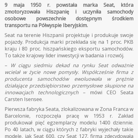
9 maja 1950 r. powstała marka Seat, która
zmotoryzowała Hiszpanię i uczyniła samochody
osobowe powszechnie dostępnym środkiem
transportu na Półwyspie Iberyjskim.
Seat na terenie Hiszpanii projektuje i produkuje swoje
pojazdy. Produkcja marki przekłada się na 1 proc. PKB
kraju i 80 proc. hiszpańskiego eksportu samochodów.
To także krajowy lider inwestycji w badania i rozwój.
–
W ciągu siedmiu dekad na rynku Seat odważnie
wcielał w życie nowe pomysły. Współcześnie firma z
producenta samochodów ewoluowała w prężnie
działające przedsiębiorstwo przemysłowe skupione na
innowacjach technologicznych
– mówi CEO Seata
Carsten Isensee.
Pierwsza fabryka Seata, zlokalizowana w Zona Franca w
Barcelonie, rozpoczęła pracę w 1953 r. Zakład
produkował pięć egzemplarzy modelu 1400 dziennie.
Po 40 latach, w ciągu których z fabryki wyjechały takie
modele, jak Seat 600, czy Seat 127, firma zdecydowała