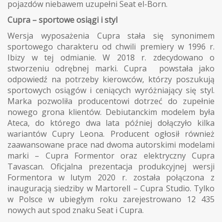
pojazdów niebawem uzupełni Seat el-Born.
Cupra – sportowe osiągi i styl
Wersja wyposażenia Cupra stała się synonimem
sportowego charakteru od chwili premiery w 1996 r.
Ibizy w tej odmianie. W 2018 r. zdecydowano o
stworzeniu odrębnej marki. Cupra powstała jako
odpowiedź na potrzeby kierowców, którzy poszukują
sportowych osiągów i ceniących wyróżniający się styl.
Marka pozwoliła producentowi dotrzeć do zupełnie
nowego grona klientów. Debiutanckim modelem była
Ateca, do którego dwa lata później dołączyło kilka
wariantów Cupry Leona. Producent ogłosił również
zaawansowane prace nad dwoma autorskimi modelami
marki – Cupra Formentor oraz elektryczny Cupra
Tavascan. Oficjalna prezentacja produkcyjnej wersji
Formentora w lutym 2020 r. została połączona z
inauguracją siedziby w Martorell – Cupra Studio. Tylko
w Polsce w ubiegłym roku zarejestrowano 12 435
nowych aut spod znaku Seat i Cupra.