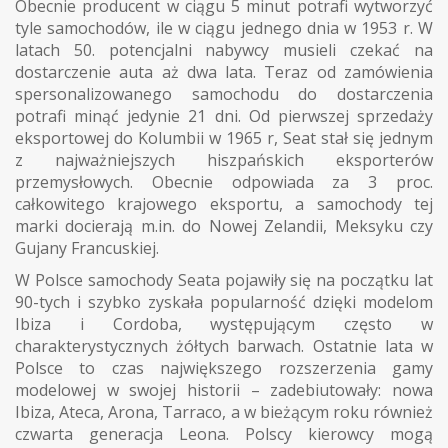
Obecnie producent w ciągu 5 minut potrafi wytworzyć
tyle samochodów, ile w ciągu jednego dnia w 1953 r. W
latach 50. potencjalni nabywcy musieli czekać na
dostarczenie auta aż dwa lata. Teraz od zamówienia
spersonalizowanego samochodu do dostarczenia
potrafi minąć jedynie 21 dni. Od pierwszej sprzedaży
eksportowej do Kolumbii w 1965 r, Seat stał się jednym
z najważniejszych hiszpańskich eksporterów
przemysłowych. Obecnie odpowiada za 3 proc.
całkowitego krajowego eksportu, a samochody tej
marki docierają m.in. do Nowej Zelandii, Meksyku czy
Gujany Francuskiej.
W Polsce samochody Seata pojawiły się na początku lat
90-tych i szybko zyskała popularność dzięki modelom
Ibiza i Cordoba, występującym często w
charakterystycznych żółtych barwach. Ostatnie lata w
Polsce to czas największego rozszerzenia gamy
modelowej w swojej historii – zadebiutowały: nowa
Ibiza, Ateca, Arona, Tarraco, a w bieżącym roku również
czwarta generacja Leona. Polscy kierowcy mogą