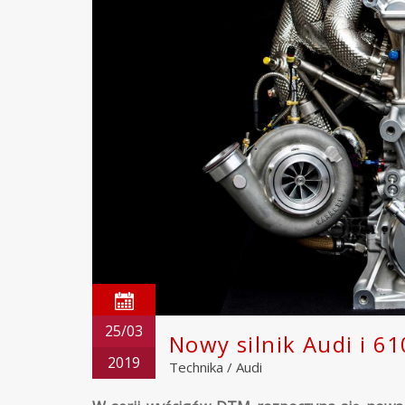
25/03
Nowy silnik Audi i 
2019
Technika
/
Audi