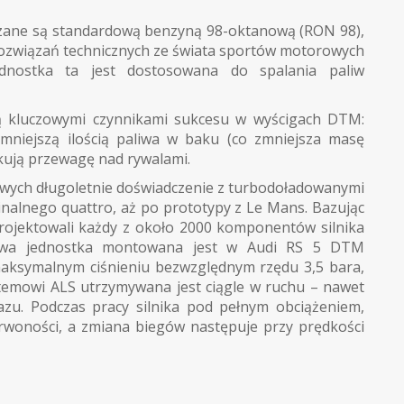
dzane są standardową benzyną 98-oktanową (RON 98),
rozwiązań technicznych ze świata sportów motorowych
ednostka ta jest dostosowana do spalania paliw
są kluczowymi czynnikami sukcesu w wyścigach DTM:
 mniejszą ilością paliwa w baku (co zmniejsza masę
skują przewagę nad rywalami.
wych długoletnie doświadczenie z turbodoładowanymi
inalnego quattro, aż po prototypy z Le Mans. Bazując
projektowali każdy z około 2000 komponentów silnika
owa jednostka montowana jest w Audi RS 5 DTM
 maksymalnym ciśnieniu bezwzględnym rzędu 3,5 bara,
systemowi ALS utrzymywana jest ciągle w ruchu – nawet
azu. Podczas pracy silnika pod pełnym obciążeniem,
erwoności, a zmiana biegów następuje przy prędkości