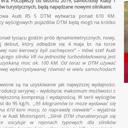
era. Począwszy od sezonu 2019, samochody Klasy 1
ów turystycznych, będą napędzane nowymi silnikami.
apędowa Audi RS 5 DTM wytwarza ponad 610 KM.
owcy wyścigowych pojazdów DTM będą mogli na krótko
ponad tysiącu godzin prób dynamometrycznych, nowy,
j debiut, który odbędzie się 4 maja br. na torze
wej nasi kierowcy byli zachwyceni” –
mówi szef Audi
sącego silnika V8 na jednostkę turbodoładowaną jest
 uzyskaną moc ok. 100 KM. Od teraz w DTM używać
owej wykorzystywanej również w wielu samochodach
wione są na uzyskiwanie jak najwyższej wydajności.
rodukcji seryjnej – wydobycie maksimum możliwości z
iększoną kompresją i wydajnością. W serii wyścigów
st do 95 kg/h.
„95 kilogramów to może wydawać się
a 610 koni mocy, to naprawdę niewiele” –
wyjaśnia
ów w Audi Motorsport.
„Silnik DTM charakteryzuje się
re oscyluje w rejonach typowych dla silników