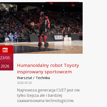
23/05
Humanoidalny robot Toyoty
2026
inspirowany sportowcem
Warsztat / Technika
2026.05.23
Najnowsza generacja CUE7 jest nie
tylko lżejsza ale i bardziej
zaawansowana technologicznie.