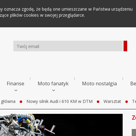
tryny oznacza zgodę, że będą one umieszczane w Państwa urządzeniu
ce plików cookies w swojej przeglądarce.
Finanse
Moto fanatyk
Moto nostalgia
Be
 główna
Nowy silnik Audi i 610 KM w DTM
Warsztat
T
Z