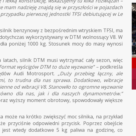
 i lekką konstrukcję, wskazujemy tu kilka rozwiązań –
óre mam nadzieję znajdą się w przyszłości w pojazdach
w przypadku pierwszej jednostki TFSI debiutującej w Le
silnik benzynowy z bezpośrednim wtryskiem TFSI, ma
ż dotychczas wykorzystywany w DTM wolnossący V8. W
dła poniżej 1000 kg. Stosunek mocy do masy wynosi
 latach, silnik DTM musi wytrzymać cały sezon, więc
Format wyścigów DTM to duże wyzwanie” –
podkreśla
ędów Audi Motrosport.
„Duży przebieg łączny, ale
ami, to trudna dla nas sprawa. Dodatkowo, wibracje
mienne od wibracji V8. Stanowiło to ogromne wyzwanie
arówno dla nas, jak i dla naszych dynamometrów.”
oraz wyższy moment obrotowy, spowodowały większe
ca może na krótko zwiększyć moc silnika, na przykład
e przyciśnie odpowiedni przycisk. Poprzez obejście
e jest wtedy dodatkowe 5 kg paliwa na godzinę, co