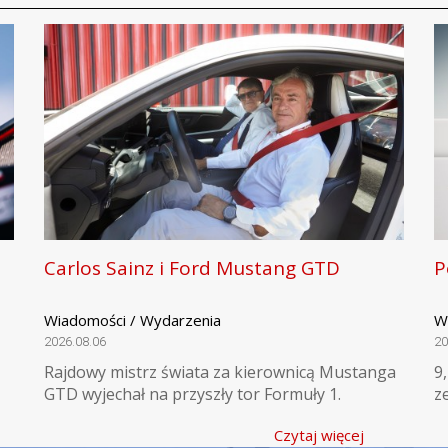
Carlos Sainz i Ford Mustang GTD
P
Wiadomości / Wydarzenia
W
2026.08.06
20
Rajdowy mistrz świata za kierownicą Mustanga
9
GTD wyjechał na przyszły tor Formuły 1.
z
Czytaj więcej