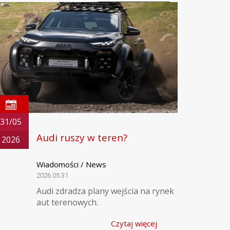
31/05
Audi ruszy w teren?
2026
Wiadomości / News
2026.05.31
Audi zdradza plany wejścia na rynek
aut terenowych.
Czytaj więcej