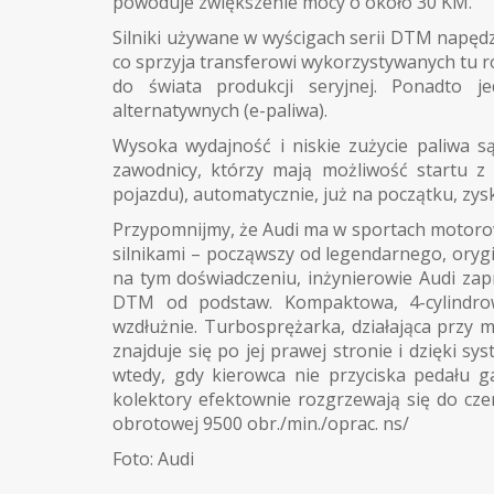
powoduje zwiększenie mocy o około 30 KM.
Silniki używane w wyścigach serii DTM napę
co sprzyja transferowi wykorzystywanych tu 
do świata produkcji seryjnej. Ponadto j
alternatywnych (e-paliwa).
Wysoka wydajność i niskie zużycie paliwa 
zawodnicy, którzy mają możliwość startu z
pojazdu), automatycznie, już na początku, zy
Przypomnijmy, że Audi ma w sportach motoro
silnikami – począwszy od legendarnego, oryg
na tym doświadczeniu, inżynierowie Audi za
DTM od podstaw. Kompaktowa, 4-cylindr
wzdłużnie. Turbosprężarka, działająca przy
znajduje się po jej prawej stronie i dzięki 
wtedy, gdy kierowca nie przyciska pedału g
kolektory efektownie rozgrzewają się do cz
obrotowej 9500 obr./min./oprac. ns/
Foto: Audi