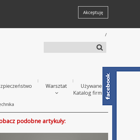
Akceptuję
/
zpieczeństwo
Warsztat
Używane
Katalog firm
echnika
obacz podobne artykuły: