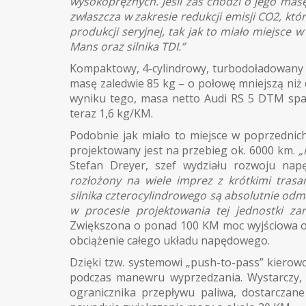
wysokoprężnych. Jeśli zaś chodzi o jego masę
zwłaszcza w zakresie redukcji emisji CO2, kt
produkcji seryjnej, tak jak to miało miejsce 
Mans oraz silnika TDI.”
Kompaktowy, 4-cylindrowy, turbodoładowany 
masę zaledwie 85 kg – o połowę mniejszą ni
wyniku tego, masa netto Audi RS 5 DTM spa
teraz 1,6 kg/KM.
Podobnie jak miało to miejsce w poprzednich
projektowany jest na przebieg ok. 6000 km.
„
Stefan Dreyer, szef wydziału rozwoju nap
rozłożony na wiele imprez z krótkimi tras
silnika czterocylindrowego są absolutnie od
w procesie projektowania tej jednostki z
Zwiększona o ponad 100 KM moc wyjściowa 
obciążenie całego układu napędowego.
Dzięki tzw. systemowi „push-to-pass” kierow
podczas manewru wyprzedzania. Wystarczy, ż
ogranicznika przepływu paliwa, dostarczan