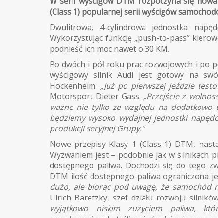
W serii wyścigów DTM rozpoczyna się nowa 
(Class 1) popularnej serii wyścigów samochod
Dwulitrowa, 4-cylindrowa jednostka n
Wykorzystując funkcję „push-to-pass” kier
podnieść ich moc nawet o 30 KM.
Po dwóch i pół roku prac rozwojowych i po 
wyścigowy silnik Audi jest gotowy na swó
Hockenheim.
„Już po pierwszej jeździe testo
Motorsport Dieter Gass.
„Przejście z wolnos
ważne nie tylko ze względu na dodatkowo
będziemy wysoko wydajnej jednostki napęd
produkcji seryjnej Grupy.”
Nowe przepisy Klasy 1 (Class 1) DTM, nasta
Wyzwaniem jest – podobnie jak w silnikach p
dostępnego paliwa. Dochodzi się do tego zw
DTM ilość dostępnego paliwa ograniczona je
dużo, ale biorąc pod uwagę, że samochód m
Ulrich Baretzky, szef działu rozwoju silnik
wyjątkowo niskim zużyciem paliwa, któ