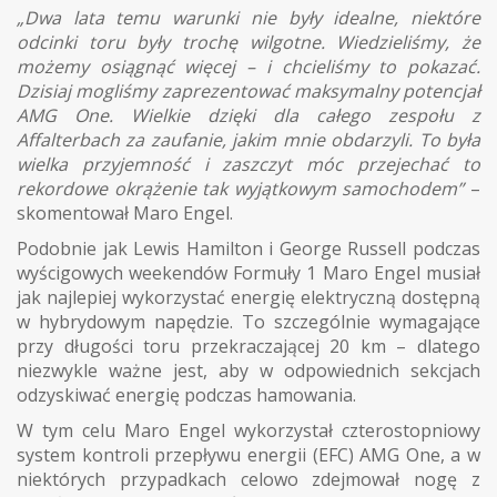
„Dwa lata temu warunki nie były idealne, niektóre
odcinki toru były trochę wilgotne. Wiedzieliśmy, że
możemy osiągnąć więcej – i chcieliśmy to pokazać.
Dzisiaj mogliśmy zaprezentować maksymalny potencjał
AMG One. Wielkie dzięki dla całego zespołu z
Affalterbach za zaufanie, jakim mnie obdarzyli. To była
wielka przyjemność i zaszczyt móc przejechać to
rekordowe okrążenie tak wyjątkowym samochodem”
–
skomentował Maro Engel.
Podobnie jak Lewis Hamilton i George Russell podczas
wyścigowych weekendów Formuły 1 Maro Engel musiał
jak najlepiej wykorzystać energię elektryczną dostępną
w hybrydowym napędzie. To szczególnie wymagające
przy długości toru przekraczającej 20 km – dlatego
niezwykle ważne jest, aby w odpowiednich sekcjach
odzyskiwać energię podczas hamowania.
W tym celu Maro Engel wykorzystał czterostopniowy
system kontroli przepływu energii (EFC) AMG One, a w
niektórych przypadkach celowo zdejmował nogę z