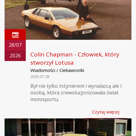
28/07
Colin Chapman - Człowiek, który
2026
stworzył Lotusa
Wiadomości / Ciekawostki
2026.07.28
Był nie tylko inżynierem i wynalazcą ale i
osobą, która zrewolucjonizowała świat
motosportu.
Czytaj więcej