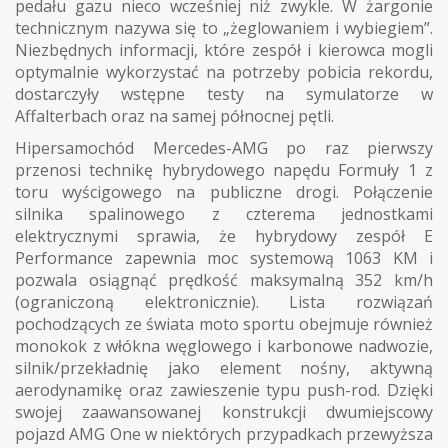
pedału gazu nieco wcześniej niż zwykle. W żargonie
technicznym nazywa się to „żeglowaniem i wybiegiem”.
Niezbędnych informacji, które zespół i kierowca mogli
optymalnie wykorzystać na potrzeby pobicia rekordu,
dostarczyły wstępne testy na symulatorze w
Affalterbach oraz na samej północnej pętli.
Hipersamochód Mercedes-AMG po raz pierwszy
przenosi technikę hybrydowego napędu Formuły 1 z
toru wyścigowego na publiczne drogi. Połączenie
silnika spalinowego z czterema jednostkami
elektrycznymi sprawia, że hybrydowy zespół E
Performance zapewnia moc systemową 1063 KM i
pozwala osiągnąć prędkość maksymalną 352 km/h
(ograniczoną elektronicznie). Lista rozwiązań
pochodzących ze świata moto sportu obejmuje również
monokok z włókna węglowego i karbonowe nadwozie,
silnik/przekładnię jako element nośny, aktywną
aerodynamikę oraz zawieszenie typu push-rod. Dzięki
swojej zaawansowanej konstrukcji dwumiejscowy
pojazd AMG One w niektórych przypadkach przewyższa