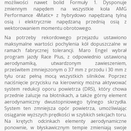
możliwości nawet bolid Formuły 1. Dysponuje
zmiennym napędem na wszystkie koła AMG
Performance 4Matic+ z hybrydowo napędzaną tylną
osią i elektrycznie napędzaną przednią osią z
wektorowaniem momentu obrotowego.
Na potrzeby rekordowego przejazdu ustawiono
maksymalne wartości pochylenia kół dopuszczalne w
ramach fabrycznej tolerancji. Maro Engel wybrał
program jazdy Race Plus, z odpowiednio ustawioną
aerodynamiką, utwardzonym zawieszeniem,
prześwitem zmniejszonym o 37 mm z przodu i 30 mm z
tyłu oraz pełną mocą wszystkich silników. Poprzez
naciśnięcie przycisku na kierownicy można aktywować
system redukcji oporu powietrza (DRS), który chowa
przednie żaluzje na błotnikach, a także górny element
aerodynamiczny dwustopniowego tylnego skrzydła.
System ten zmniejsza opór powietrza, umożliwiając
osiąganie wyższych prędkości w szybkich sekcjach toru.
Na krętych odcinkach elementy aerodynamiczne
ponownie, w błyskawicznym tempie zmieniają swoje