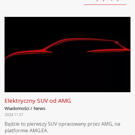
Elektryczny SUV od AMG
Wiadomości / News
2024.11.07
Będzie to pierwszy SUV opracowany przez AMG, na
platformie AMG.EA.