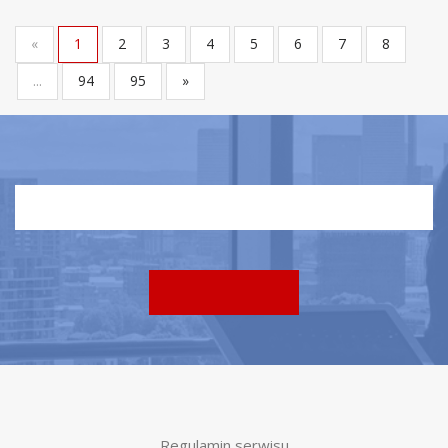
«
1
2
3
4
5
6
7
8
...
94
95
»
Regulamin serwisu