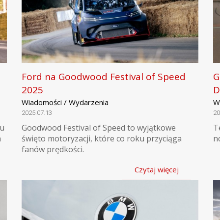
Ford na Goodwood Festival of Speed
G
2025
D
Wiadomości / Wydarzenia
W
2025.07.13
20
iu
Goodwood Festival of Speed to wyjątkowe
T
h
święto motoryzacji, które co roku przyciąga
n
fanów prędkości.
Czytaj więcej