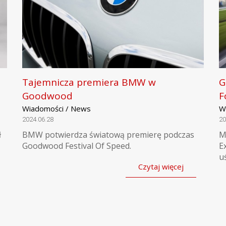
Tajemnicza premiera BMW w
G
Goodwood
F
Wiadomości / News
W
2024.06.28
20
ł
BMW potwierdza światową premierę podczas
M
Goodwood Festival Of Speed.
E
u
Czytaj więcej