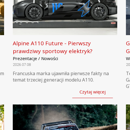
Alpine A110 Future - Pierwszy
G
prawdziwy sportowy elektryk?
G
Prezentacje / Nowości
W
2026.07.08
20
ym
Francuska marka ujawniła pierwsze fakty na
T
temat trzeciej generacji modelu A110.
G
G
Czytaj więcej