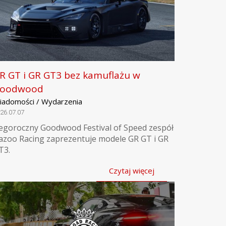
R GT i GR GT3 bez kamuflażu w
oodwood
iadomości / Wydarzenia
26.07.07
egoroczny Goodwood Festival of Speed zespół
azoo Racing zaprezentuje modele GR GT i GR
T3.
Czytaj więcej