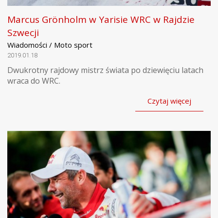
Marcus Grönholm w Yarisie WRC w Rajdzie
Szwecji
Wiadomości / Moto sport
2019.01.18
Dwukrotny rajdowy mistrz świata po dziewięciu latach
wraca do WRC.
Czytaj więcej