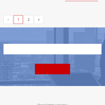
«
1
2
»
Regulamin serwisu