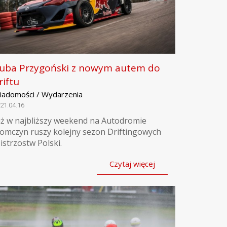
uba Przygoński z nowym autem do
riftu
iadomości / Wydarzenia
21.04.16
uż w najbliższy weekend na Autodromie
łomczyn ruszy kolejny sezon Driftingowych
istrzostw Polski.
Czytaj więcej