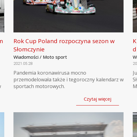
m
Rok Cup Poland rozpoczyna sezon w
K
Słomczynie
d
Wiadomości / Moto sport
W
2021.05.28
20
Pandemia koronawirusa mocno
J
przemodelowała także i tegoroczny kalendarz w
S
w
sportach motorowych.
M
Czytaj więcej