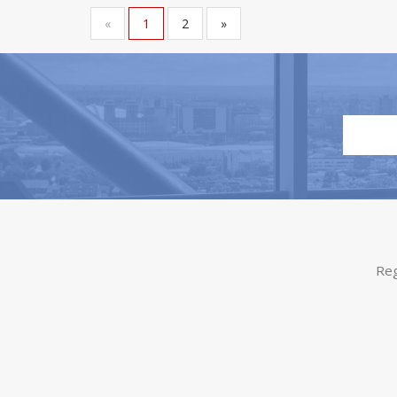
«
1
2
»
Reg