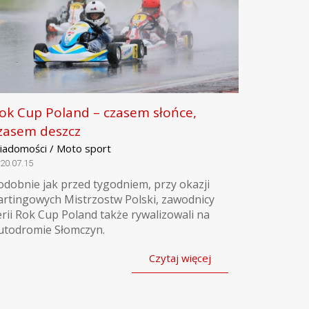
ok Cup Poland – czasem słońce,
zasem deszcz
iadomości / Moto sport
20.07.15
odobnie jak przed tygodniem, przy okazji
artingowych Mistrzostw Polski, zawodnicy
erii Rok Cup Poland także rywalizowali na
utodromie Słomczyn.
Czytaj więcej