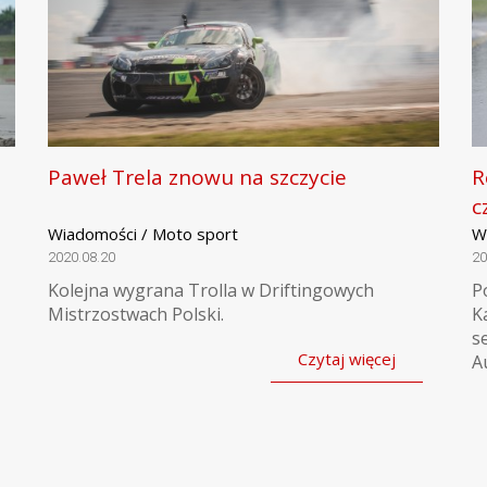
Paweł Trela znowu na szczycie
R
c
Wiadomości / Moto sport
W
2020.08.20
20
Kolejna wygrana Trolla w Driftingowych
P
Mistrzostwach Polski.
K
s
Czytaj więcej
A