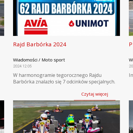
Rajd Barbórka 2024
P
Wiadomości / Moto sport
W
2024.12.05
20
W harmonogramie tegorocznego Rajdu
I
Barbórka znalazło się 7 odcinków specjalnych.
Czytaj więcej