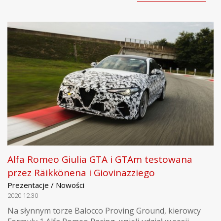
Alfa Romeo Giulia GTA i GTAm testowana
przez Räikkönena i Giovinazziego
Prezentacje / Nowości
2020.12.30
Na słynnym torze Balocco Proving Ground, kierowcy