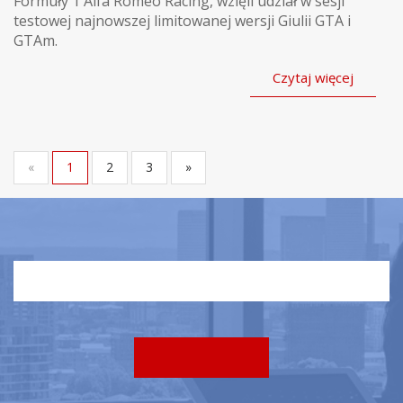
Formuły 1 Alfa Romeo Racing, wzięli udział w sesji
testowej najnowszej limitowanej wersji Giulii GTA i
GTAm.
Czytaj więcej
«
1
2
3
»