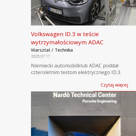
Volkswagen ID.3 w teście
wytrzymałościowym ADAC
Warsztat / Technika
2025.07.17
Niemiecki automobilklub ADAC poddał
czteroletnim testom elektrycznego ID.3.
Czytaj więcej