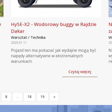
y
HySE-X2 - Wodorowy buggy w Rajdzie
N
Dakar
z
Warsztat / Technika
W
2025.01.11
20
Pojazd ten ma pokazać jak wydajne mogą być
N
napędy alternatywne w ekstremalnych
w
warunkach.
r
Czytaj więcej
8
...
18
19
»