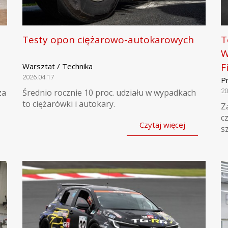
Testy opon ciężarowo-autokarowych
T
W
F
Warsztat / Technika
2026.04.17
P
za
Średnio rocznie 10 proc. udziału w wypadkach
20
to ciężarówki i autokary.
Z
c
Czytaj więcej
s