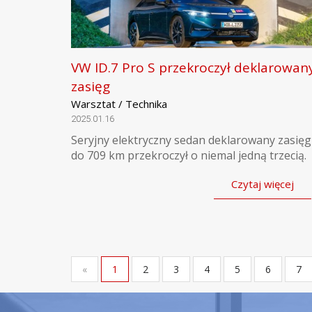
VW ID.7 Pro S przekroczył deklarowan
zasięg
Warsztat / Technika
2025.01.16
Seryjny elektryczny sedan deklarowany zasięg
do 709 km przekroczył o niemal jedną trzecią.
Czytaj więcej
«
1
2
3
4
5
6
7