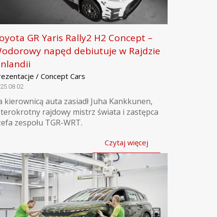
oyota GR Yaris Rally2 H2 Concept –
odorowy napęd debiutuje w Rajdzie
inlandii
rezentacje / Concept Cars
25.08.02
a kierownicą auta zasiadł Juha Kankkunen,
zterokrotny rajdowy mistrz świata i zastępca
zefa zespołu TGR-WRT.
Czytaj więcej