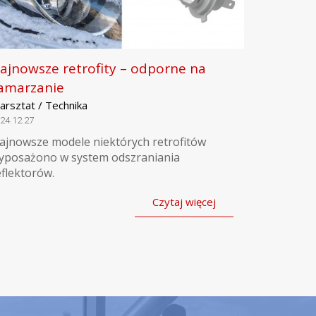
ajnowsze retrofity – odporne na
amarzanie
arsztat / Technika
24.12.27
ajnowsze modele niektórych retrofitów
yposażono w system odszraniania
eflektorów.
Czytaj więcej