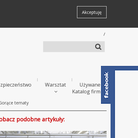
Akceptuję
/
zpieczeństwo
Warsztat
Używane
Katalog firm
Gorące tematy
obacz podobne artykuły: