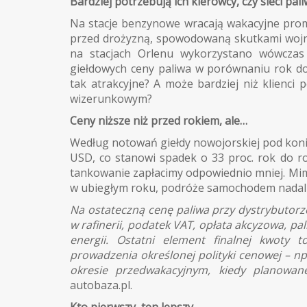
Bardziej potrzebują ich kierowcy, czy sieci pa
Na stacje benzynowe wracają wakacyjne pro
przed drożyzną, spowodowaną skutkami wojny 
na stacjach Orlenu wykorzystano wówcza
giełdowych ceny paliwa w porównaniu rok do
tak atrakcyjne? A może bardziej niż klienci 
wizerunkowym?
Ceny niższe niż przed rokiem, ale…
Według notowań giełdy nowojorskiej pod koni
USD, co stanowi spadek o 33 proc. rok do ro
tankowanie zapłacimy odpowiednio mniej. Mimo
w ubiegłym roku, podróże samochodem nadal n
Na ostateczną cenę paliwa przy dystrybutorze
w rafinerii, podatek VAT, opłata akcyzowa, pa
energii. Ostatni element finalnej kwoty 
prowadzenia określonej polityki cenowej – n
okresie przedwakacyjnym, kiedy planowa
autobaza.pl.
Kto pierwszy, ten lepszy