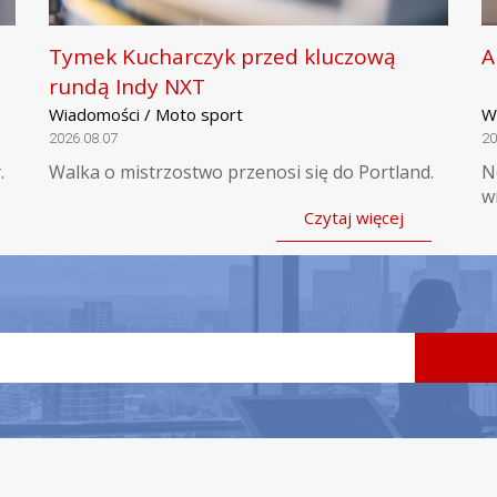
Tymek Kucharczyk przed kluczową
A
rundą Indy NXT
Wiadomości / Moto sport
W
2026.08.07
20
.
Walka o mistrzostwo przenosi się do Portland.
N
w
Czytaj więcej