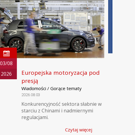
03/08
Europejska motoryzacja pod
2026
presją
Wiadomości / Gorące tematy
2026.08.03
Konkurencyjność sektora słabnie w
starciu z Chinami i nadmiernymi
regulacjami.
Czytaj więcej