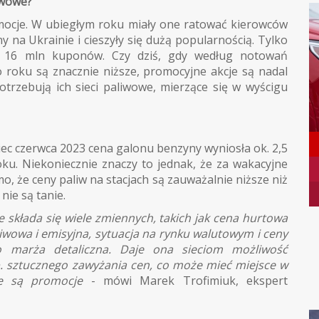
liwowe?
mocje. W ubiegłym roku miały one ratować kierowców
na Ukrainie i cieszyły się dużą popularnością. Tylko
s 16 mln kuponów. Czy dziś, gdy według notowań
 roku są znacznie niższe, promocyjne akcje są nadal
potrzebują ich sieci paliwowe, mierzące się w wyścigu
ec czerwca 2023 cena galonu benzyny wyniosła ok. 2,5
ku. Niekoniecznie znaczy to jednak, że za wakacyjne
, że ceny paliw na stacjach są zauważalnie niższe niż
ie są tanie.
 składa się wiele zmiennych, takich jak cena hurtowa
liwowa i emisyjna, sytuacja na rynku walutowym i ceny
to marża detaliczna. Daje ona sieciom możliwość
p. sztucznego zawyżania cen, co może mieć miejsce w
ne są promocje
- mówi Marek Trofimiuk, ekspert