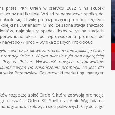
na przez PKN Orlen w czerwcu 2022 r. na skutek
m wojny na Ukrainie. W ślad za państwową spółką, do
 opłaciło się. Chwilę po rozpoczęciu promocji, częstym
 kolejki na „Orlenach”. Mimo, że żadna stacja znacząco
lientów, najmniejszy spadek liczby wizyt na stacjach
. (porównując okres po wprowadzeniu promocji do
nawet do -7 proc. – wynika z danych Proxi.cloud.
ło również skokowe zainteresowanie aplikacją Orlen
z promocji Orlenu. W tym okresie była ona najczęściej
e Play w Polsce. Większość nowych użytkowników
alnościowym po zakończeniu promocji, co jest dla
auważa Przemysław Gąsiorowski marketing manager
ków rozpoczęła sieć Circle K, która ze swoją promocją
ego oczywiście Orlen, BP, Shell oraz Amic. Wygląda na
harmonogramów czołowych sieci paliwowych. Czy do tego