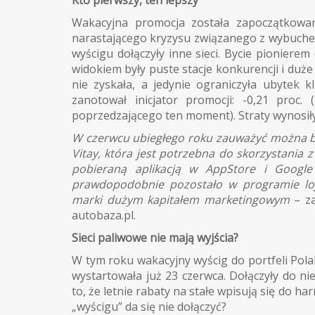
Wakacyjna promocja została zapoczątkowa
narastającego kryzysu związanego z wybuche
wyścigu dołączyły inne sieci. Bycie pionierem
widokiem były puste stacje konkurencji i duże
nie zyskała, a jedynie ograniczyła ubytek k
zanotował inicjator promocji: -0,21 proc
poprzedzającego ten moment). Straty wynosiły 
W czerwcu ubiegłego roku zauważyć można by
Vitay, która jest potrzebna do skorzystania 
pobieraną aplikacją w AppStore i Googl
prawdopodobnie pozostało w programie loj
marki dużym kapitałem marketingowym
– z
autobaza.pl.
Sieci paliwowe nie mają wyjścia?
W tym roku wakacyjny wyścig do portfeli Pola
wystartowała już 23 czerwca. Dołączyły do ni
to, że letnie rabaty na stałe wpisują się do 
„wyścigu” da się nie dołączyć?