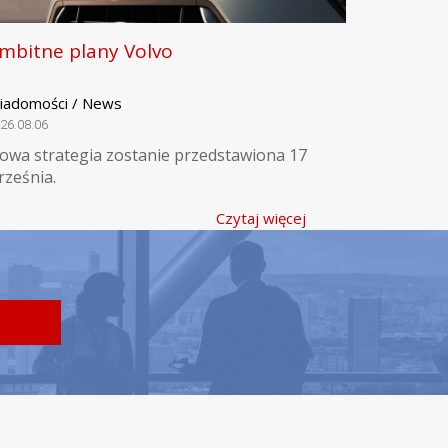
mbitne plany Volvo
iadomości / News
26.08.06
owa strategia zostanie przedstawiona 17
rześnia.
Czytaj więcej