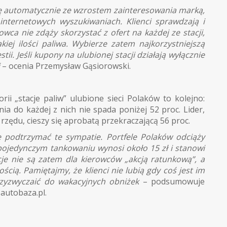
ię automatycznie ze wzrostem zainteresowania marką,
internetowych wyszukiwaniach. Klienci sprawdzają i
wca nie zdąży skorzystać z ofert na każdej ze stacji,
kiej ilości paliwa. Wybierze zatem najkorzystniejszą
tii. Jeśli kupony na ulubionej stacji działają wyłącznie
j
– ocenia Przemysław Gąsiorowski.
i „stacje paliw” ulubione sieci Polaków to kolejno:
nia do każdej z nich nie spada poniżej 52 proc. Lider,
 rzędu, cieszy się aprobatą przekraczającą 56 proc.
 podtrzymać te sympatie. Portfele Polaków odciąży
pojedynczym tankowaniu wynosi około 15 zł i stanowi
je nie są zatem dla kierowców „akcją ratunkową”, a
cią. Pamiętajmy, że klienci nie lubią gdy coś jest im
przyzwyczaić do wakacyjnych obniżek
– podsumowuje
autobaza.pl.