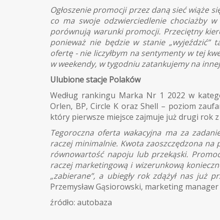
Ogłoszenie promocji przez daną sieć wiąże s
co ma swoje odzwierciedlenie chociażby w 
porównują warunki promocji. Przeciętny kiero
ponieważ nie będzie w stanie „wyjeździć” ta
ofertę - nie liczyłbym na sentymenty w tej kwes
w weekendy, w tygodniu zatankujemy na inne
Ulubione stacje Polaków
Według rankingu Marka Nr 1 2022 w kategori
Orlen, BP, Circle K oraz Shell – poziom zaufa
który pierwsze miejsce zajmuje już drugi rok z
Tegoroczna oferta wakacyjna ma za zadanie
raczej minimalnie. Kwota zaoszczędzona na 
równowartość napoju lub przekąski. Promoc
raczej marketingową i wizerunkową koniecznoś
„zabierane”, a ubiegły rok zdążył nas już 
Przemysław Gąsiorowski, marketing manager 
źródło: autobaza