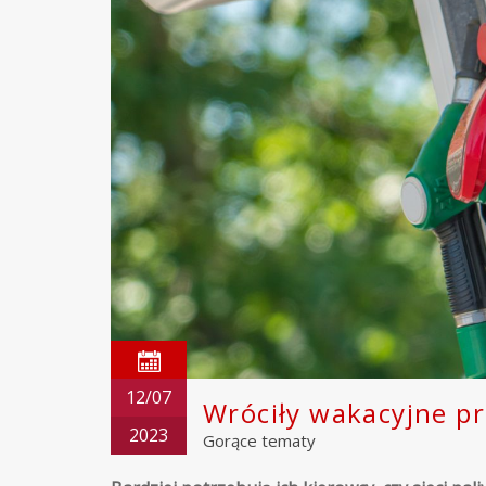
12/07
Wróciły wakacyjne p
2023
Gorące tematy