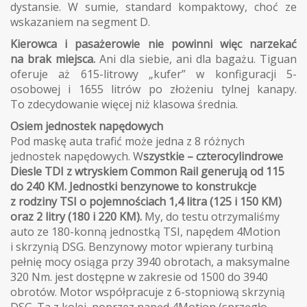
dystansie. W sumie, standard kompaktowy, choć ze
wskazaniem na segment D.
Kierowca i pasażerowie nie powinni więc narzekać
na brak miejsca.
Ani dla siebie, ani dla bagażu. Tiguan
oferuje aż 615-litrowy „kufer” w konfiguracji 5-
osobowej i 1655 litrów po złożeniu tylnej kanapy.
To zdecydowanie więcej niż klasowa średnia.
Osiem jednostek napędowych
Pod maskę auta trafić może jedna z 8 różnych
jednostek napędowych. W
szystkie – czterocylindrowe
Diesle TDI z wtryskiem Common Rail generują od 115
do 240 KM. Jednostki benzynowe to konstrukcje
z rodziny TSI o pojemnościach 1,4 litra (125 i 150 KM)
oraz 2 litry (180 i 220 KM).
My, do testu otrzymaliśmy
auto ze 180-konną jednostką TSI, napędem 4Motion
i skrzynią DSG. Benzynowy motor wpierany turbiną
pełnię mocy osiąga przy 3940 obrotach, a maksymalne
320 Nm. jest dostępne w zakresie od 1500 do 3940
obrotów. Motor współpracuje z 6-stopniową skrzynią