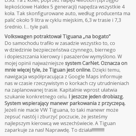
DSG. Ta z kolei, poprzez napęd 4Motion (sprzęgło
lepkościowe Haldex 5 generacji) napędza wszystkie 4
koła. Tak skonfigurowane auto, według producenta ma
palić około 9 litra w cyklu miejskim, 6,3 w trasie i 7,3
średnio. I… tyle pali.
Volkswagen potraktował Tiguana „na bogato”
Do samochodu trafiło w zasadzie wszystko to, co
w dziedzinie bezpieczeństwa czynnego, biernego
i dopieszczania kierowcy i pasażerów wymyślono. W
mojej opinii najważniejsze
system CarNet. Oznacza on
mnie więcej tyle, że Tiguan jest online.
Dzięki temu,
nawigacja współpracująca z Google Maps informuje
nas w czasie rzeczywistym o korkach czy utrudnieniach
na zaplanowanej trasie. Kapitalnie wprost ułatwia
szukanie konkretnego celu.
I jeszcze jeden drobiazg.
System wspierający manewr parkowania z przyczepą.
Jeżeli nie macie VW Tiguana, to taki manewr może
zepsuć nastój i zburzyć poczucie, że jesteśmy
najlepszym kierowcą we wszechświecie. A Tiguan
zaparkuje za nas! Naprawdę. To działa!!!!!!!!!!!!!!