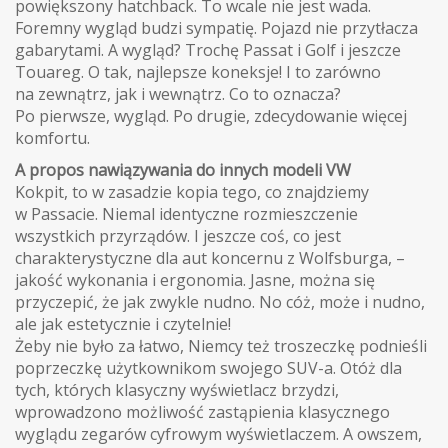
powiększony hatchback. To wcale nie jest wada.
Foremny wygląd budzi sympatię. Pojazd nie przytłacza
gabarytami. A wygląd? Trochę Passat i Golf i jeszcze
Touareg. O tak, najlepsze koneksje! I to zarówno
na zewnątrz, jak i wewnątrz. Co to oznacza?
Po pierwsze, wygląd. Po drugie, zdecydowanie więcej
komfortu.
A propos nawiązywania do innych modeli VW
Kokpit, to w zasadzie kopia tego, co znajdziemy
w Passacie. Niemal identyczne rozmieszczenie
wszystkich przyrządów. I jeszcze coś, co jest
charakterystyczne dla aut koncernu z Wolfsburga, –
jakość wykonania i ergonomia. Jasne, można się
przyczepić, że jak zwykle nudno. No cóż, może i nudno,
ale jak estetycznie i czytelnie!
Żeby nie było za łatwo, Niemcy też troszeczkę podnieśli
poprzeczkę użytkownikom swojego SUV-a. Otóż dla
tych, których klasyczny wyświetlacz brzydzi,
wprowadzono możliwość zastąpienia klasycznego
wyglądu zegarów cyfrowym wyświetlaczem. A owszem,