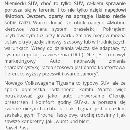
Niemiecki SUV, choć to tylko SUV, całkiem sprawnie
porusza się w terenie. I to nie tylko dzięki napędowi
4Motion. Owszem, oparty na sprzęgle Haldex nieźle
sobie radzi.
Warto dodać, że obok napędu 4Motion
kierowcę wspiera system preselekcji. Pokrętłem
usytuowanym tuż przy lewarku zmiany biegów można
ustawić tryb jazdy: zimowy, szosowy lub w trudniejszych
warunkach. Wtedy do działania włącza się adaptacyjny
system regulacji zawieszenia (DCC). Nie jest to chwyt
marketingowy. Auto naprawdę zmienia
charakterystykę. Jazda szosowa jest bardo komfortowa.
Teren, to wyższy prześwit i twarde „amory”.
Nowego Volkswagena Tiguana to typowy SUV, ale ze
spora domieszka rodzinnego kombi. Warto więc
potraktować go jako auto uniwersalne Oferuje
przestrzeń i komfort godny SUV-a, a porusza się
zwinnie niczym hatchback. Tak, Tiguan jest pojazdem
zaskakującym! Trochę lifestylowy, trochę rodzinny i jak
zawsze konkretny. Jak „wurst und bier”.
Paweł Pusz