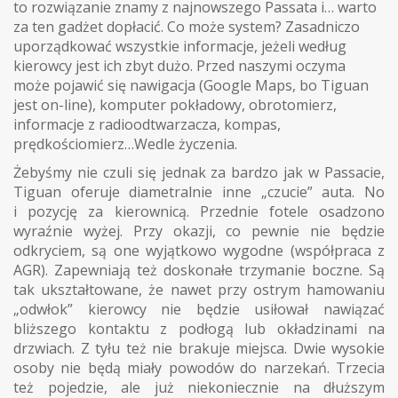
to rozwiązanie znamy z najnowszego Passata i… warto
za ten gadżet dopłacić. Co może system? Zasadniczo
uporządkować wszystkie informacje, jeżeli według
kierowcy jest ich zbyt dużo. Przed naszymi oczyma
może pojawić się nawigacja (Google Maps, bo Tiguan
jest on-line), komputer pokładowy, obrotomierz,
informacje z radioodtwarzacza, kompas,
prędkościomierz…Wedle życzenia.
Żebyśmy nie czuli się jednak za bardzo jak w Passacie,
Tiguan oferuje diametralnie inne „czucie” auta. No
i pozycję za kierownicą. Przednie fotele osadzono
wyraźnie wyżej. Przy okazji, co pewnie nie będzie
odkryciem, są one wyjątkowo wygodne (współpraca z
AGR). Zapewniają też doskonałe trzymanie boczne. Są
tak ukształtowane, że nawet przy ostrym hamowaniu
„odwłok” kierowcy nie będzie usiłował nawiązać
bliższego kontaktu z podłogą lub okładzinami na
drzwiach. Z tyłu też nie brakuje miejsca. Dwie wysokie
osoby nie będą miały powodów do narzekań. Trzecia
też pojedzie, ale już niekoniecznie na dłuższym