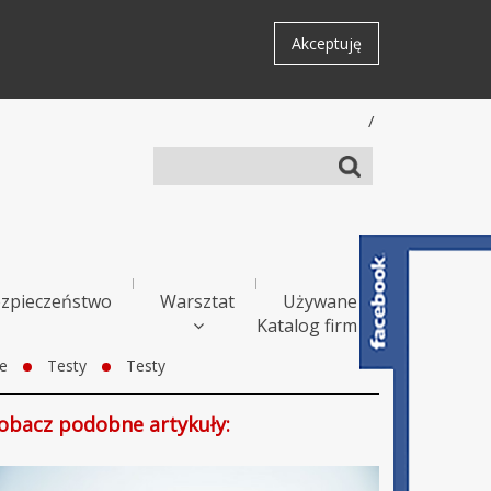
Akceptuję
/
zpieczeństwo
Warsztat
Używane
Katalog firm
e
Testy
Testy
obacz podobne artykuły: