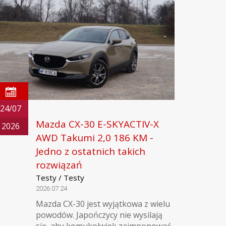
24/07
Mazda CX-30 E-SKYACTIV-X
2026
AWD Takumi 2,0 186 KM -
Jedno z ostatnich takich
rozwiązań
Testy / Testy
2026.07.24
Mazda CX-30 jest wyjątkowa z wielu
powodów. Japończycy nie wysilają