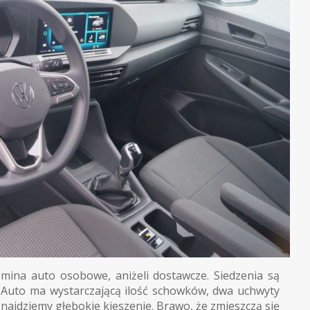
mina auto osobowe, aniżeli dostawcze. Siedzenia są
. Auto ma wystarczającą ilość schowków, dwa uchwyty
znajdziemy głębokie kieszenie. Brawo, że zmieszczą się