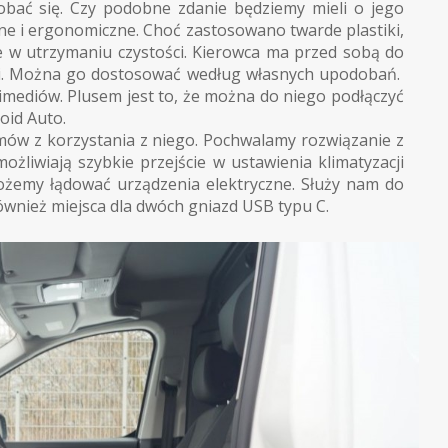
obać się. Czy podobne zdanie będziemy mieli o jego
ne i ergonomiczne. Choć zastosowano twarde plastiki,
we w utrzymaniu czystości. Kierowca ma przed sobą do
cali. Można go dostosować według własnych upodobań.
imediów. Plusem jest to, że można do niego podłączyć
oid Auto.
mów z korzystania z niego. Pochwalamy rozwiązanie z
liwiają szybkie przejście w ustawienia klimatyzacji
ożemy łądować urządzenia elektryczne. Służy nam do
również miejsca dla dwóch gniazd USB typu C.