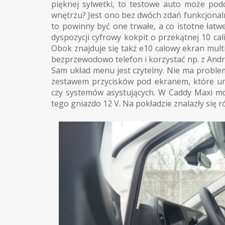
pięknej sylwetki, to testowe auto może pod
wnętrzu? Jest ono bez dwóch zdań funkcjonal
to powinny być one trwałe, a co istotne łat
dyspozycji cyfrowy kokpit o przekątnej 10 
Obok znajduje się takż e10 calowy ekran mult
bezprzewodowo telefon i korzystać np. z Andr
Sam układ menu jest czytelny. Nie ma proble
zestawem przycisków pod ekranem, które umoż
czy systemów asystujących. W Caddy Maxi m
tego gniazdo 12 V. Na pokładzie znalazły się 