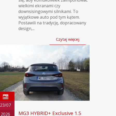
się, aby komukolwiek zaimponować
wielkimi ekranami czy
downsisingowymi silnikami. To
wyjątkowe auto pod tym kątem.
Postawili na tradycję, dopracowany
design,...
Czytaj więcej
23/07
MG3 HYBRID+ Exclusive 1.5
2026