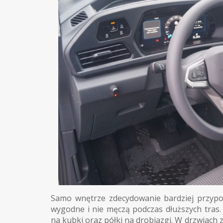
Samo wnętrze zdecydowanie bardziej przypo
wygodne i nie męczą podczas dłuższych tras
na kubki oraz półki na drobiazgi. W drzwiach 