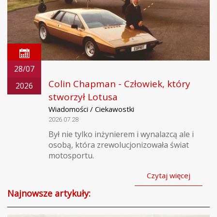
28/07
Colin Chapman - Człowiek, który
2026
stworzył Lotusa
Wiadomości / Ciekawostki
2026.07.28
Był nie tylko inżynierem i wynalazcą ale i
osobą, która zrewolucjonizowała świat
motosportu.
Czytaj więcej
Najnowsze artykuły: