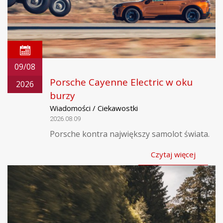
09/08
Porsche Cayenne Electric w oku
2026
burzy
Wiadomości / Ciekawostki
2026.08.09
Porsche kontra największy samolot świata.
Czytaj więcej