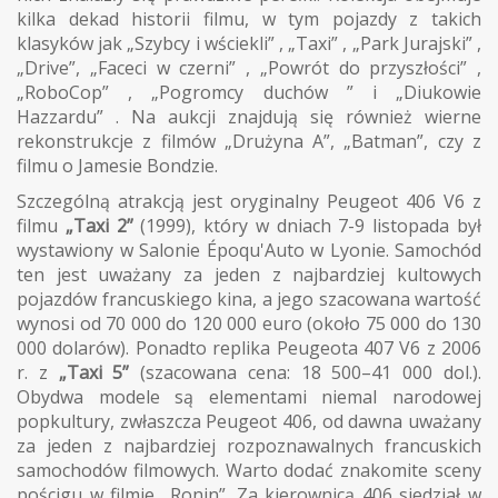
kilka dekad historii filmu, w tym pojazdy z takich
klasyków jak „Szybcy i wściekli” , „Taxi” , „Park Jurajski” ,
„Drive”, „Faceci w czerni” , „Powrót do przyszłości” ,
„RoboCop” , „Pogromcy duchów ” i „Diukowie
Hazzardu” . Na aukcji znajdują się również wierne
rekonstrukcje z filmów „Drużyna A”, „Batman”, czy z
filmu o Jamesie Bondzie.
Szczególną atrakcją jest oryginalny Peugeot 406 V6 z
filmu
„Taxi 2”
(1999), który w dniach 7-9 listopada był
wystawiony w Salonie Époqu'Auto w Lyonie. Samochód
ten jest uważany za jeden z najbardziej kultowych
pojazdów francuskiego kina, a jego szacowana wartość
wynosi od 70 000 do 120 000 euro (około 75 000 do 130
000 dolarów). Ponadto replika Peugeota 407 V6 z 2006
r. z
„Taxi 5”
(szacowana cena: 18 500–41 000 dol.).
Obydwa modele są elementami niemal narodowej
popkultury, zwłaszcza Peugeot 406, od dawna uważany
za jeden z najbardziej rozpoznawalnych francuskich
samochodów filmowych. Warto dodać znakomite sceny
pościgu w filmie „Ronin”. Za kierownicą 406 siedział w