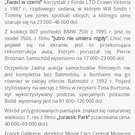
„Faceci w czerni”
korzystali z Forda LTD Crown Victoria
z 1987 r., rządowego sedana, w którym Will Smith i
Tommy Lee Jones spotkali obcych, a którego cenę
szacuje się na 23 000–46 000 dol.
Z kolekcji 007 pochodzi BMW 750i z 1995 r. Jest to
model 750iL z filmu
"Jutro nie umiera nigdy".
Choć nie
pojawił się na ekranie, jest to przekonująca
rekonstrukcja auta, którym poruszał się Pierce
Brosnan. Samochód wyceniono na 17 000–23 000 dol.
Oczywiście żadna aukcja samochodów filmowych nie
jest kompletna bez Batmobilu, a Bonhams ma go
również w swojej ofercie. Batmobil z 1992 r. Pojazd
stylizowany na wersję z filmu w reżyserii Tima Burtona,
był wykorzystywany podczas specjalnych pokazów.
Bolid wyceniany jest na 81 000–120 000 dol.
Wśród przygotowanych pamiątek znalazł się naturalnej
wielkości T. rex z filmu
„Jurassic Park”
(szacowana cena:
40 000–69 000 dol.).
Franck Galiègue, dyrektor Movie Cars Central Museum