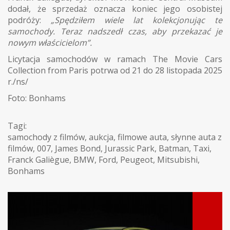
dodał, że sprzedaż oznacza koniec jego osobistej
podróży:
„Spędziłem wiele lat kolekcjonując te
samochody. Teraz nadszedł czas, aby przekazać je
nowym właścicielom”.
Licytacja samochodów w ramach The Movie Cars
Collection from Paris potrwa od 21 do 28 listopada 2025
r./ns/
Foto: Bonhams
Tagi:
samochody z filmów
,
aukcja
,
filmowe auta
,
słynne auta z
filmów
,
007
,
James Bond
,
Jurassic Park
,
Batman
,
Taxi
,
Franck Galiègue
,
BMW
,
Ford
,
Peugeot
,
Mitsubishi
,
Bonhams