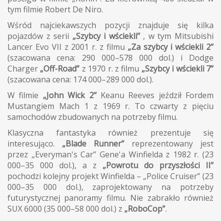
tym filmie Robert De Niro.
Wśród najciekawszych pozycji znajduje się kilka
pojazdów z serii
„Szybcy i wściekli”
, w tym Mitsubishi
Lancer Evo VII z 2001 r. z filmu
„Za szybcy i wściekli 2”
(szacowana cena: 290 000–578 000 dol.) i Dodge
Charger
„Off-Road”
z 1970 r. z filmu
„Szybcy i wściekli 7”
(szacowana cena: 174 000–289 000 dol.).
W filmie
„John Wick 2”
Keanu Reeves jeździł Fordem
Mustangiem Mach 1 z 1969 r. To czwarty z pięciu
samochodów zbudowanych na potrzeby filmu.
Klasyczna fantastyka również prezentuje się
interesująco.
„Blade Runner”
reprezentowany jest
przez „Everyman's Car” Gene'a Winfielda z 1982 r. (23
000–35 000 dol.), a z
„Powrotu do przyszłości II”
pochodzi kolejny projekt Winfielda – „Police Cruiser” (23
000–35 000 dol.), zaprojektowany na potrzeby
futurystycznej panoramy filmu. Nie zabrakło również
SUX 6000 (35 000–58 000 dol.) z
„RoboCop”
.