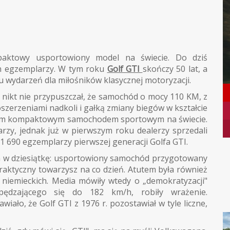
paktowy usportowiony model na świecie. Do dziś
ln egzemplarzy. W tym roku
Golf GTI
skończy 50 lat, a
u wydarzeń dla miłośników klasycznej motoryzacji.
, nikt nie przypuszczał, że samochód o mocy 110 KM, z
zerzeniami nadkoli i gałką zmiany biegów w kształcie
udanym kompaktowym samochodem sportowym na świecie.
rzy, jednak już w pierwszym roku dealerzy sprzedali
61 690 egzemplarzy pierwszej generacji Golfa GTI.
em w dziesiątkę: usportowiony samochód przygotowany
praktyczny towarzysz na co dzień. Atutem była również
niemieckich. Media mówiły wtedy o „demokratyzacji"
ędzającego się do 182 km/h, robiły wrażenie.
iało, że Golf GTI z 1976 r. pozostawiał w tyle liczne,