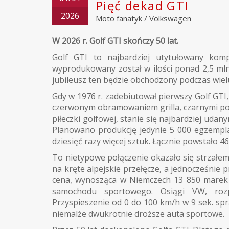
Pięć dekad GTI
2026
Moto fanatyk
/
Volkswagen
W 2026 r. Golf GTI skończy 50 lat.
Golf GTI to najbardziej utytułowany kom
wyprodukowany został w ilości ponad 2,5 m
jubileusz ten będzie obchodzony podczas wiel
Gdy w 1976 r. zadebiutował pierwszy Golf GTI
czerwonym obramowaniem grilla, czarnymi pos
piłeczki golfowej, stanie się najbardziej 
Planowano produkcję jedynie 5 000 egzempla
dziesięć razy więcej sztuk. Łącznie powstało 4
To nietypowe połączenie okazało się strzał
na kręte alpejskie przełęcze, a jednocześnie 
cena, wynosząca w Niemczech 13 850 marek 
samochodu sportowego. Osiągi VW, rozp
Przyspieszenie od 0 do 100 km/h w 9 sek. spraw
niemalże dwukrotnie droższe auta sportowe.