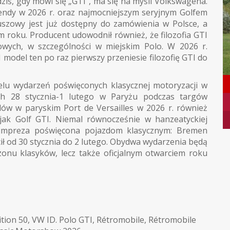
ziś, gdy mówi się „GTI", ma się na myśli Volkswagena.
gendy w 2026 r. oraz najmocniejszym seryjnym Golfem
uszowy jest już dostępny do zamówienia w Polsce, a
m roku. Producent udowodnił również, że filozofia GTI
owych, w szczególności w miejskim Polo. W 2026 r.
model ten po raz pierwszy przeniesie filozofię GTI do
elu wydarzeń poświęconych klasycznej motoryzacji w
h 28 stycznia-1 lutego w Paryżu podczas targów
ów w paryskim Port de Versailles w 2026 r. również
 jak Golf GTI. Niemal równocześnie w hanzeatyckiej
 impreza poświęcona pojazdom klasycznym: Bremen
ił od 30 stycznia do 2 lutego. Obydwa wydarzenia będą
zonu klasyków, lecz także oficjalnym otwarciem roku
ition 50
,
VW ID. Polo GTI
,
Rétromobile
,
Rétromobile