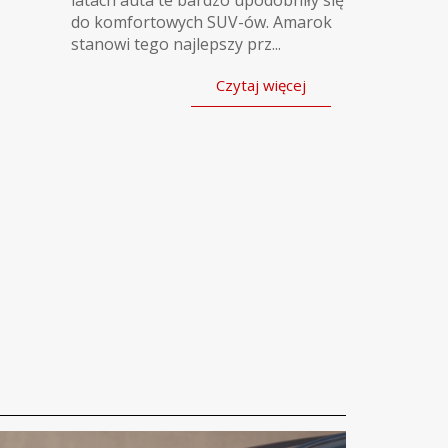
latach auta te bardzo upodobniły się
do komfortowych SUV-ów. Amarok
stanowi tego najlepszy prz...
Czytaj więcej