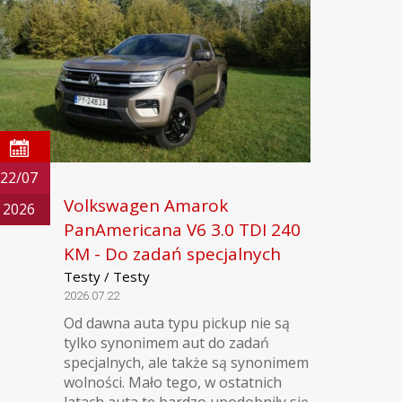
22/07
Volkswagen Amarok
2026
PanAmericana V6 3.0 TDI 240
KM - Do zadań specjalnych
Testy / Testy
2026.07.22
Od dawna auta typu pickup nie są
tylko synonimem aut do zadań
specjalnych, ale także są synonimem
wolności. Mało tego, w ostatnich