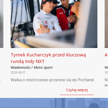
Tymek Kucharczyk przed kluczową
A
rundą Indy NXT
Wiadomości / Moto sport
W
2026.08.07
20
.
Walka o mistrzostwo przenosi się do Portland.
N
w
Czytaj więcej