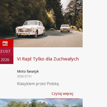
31/07
VI Rajd Tylko dla Zuchwałych
2026
Moto fanatyk
2026.07.31
Klasykiem przez Polskę.
Czytaj więcej