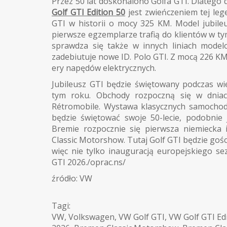
Przez 50 lat doskonalono Golfa GTI. Dlatego d
Golf GTI Edition 50
jest zwieńczeniem tej le
GTI w historii o mocy 325 KM. Model jubile
pierwsze egzemplarze trafią do klientów w ty
sprawdza się także w innych liniach model
zadebiutuje nowe ID. Polo GTI. Z mocą 226 KM 
ery napędów elektrycznych.
Jubileusz GTI będzie świętowany podczas wi
tym roku. Obchody rozpoczną się w dniac
Rétromobile. Wystawa klasycznych samochod
będzie świętować swoje 50-lecie, podobnie
Bremie rozpocznie się pierwsza niemiecka
Classic Motorshow. Tutaj Golf GTI będzie gośc
więc nie tylko inauguracją europejskiego se
GTI 2026./oprac.ns/
źródło: VW
Tagi:
VW
,
Volkswagen
,
VW Golf GTI
,
VW Golf GTI Ed