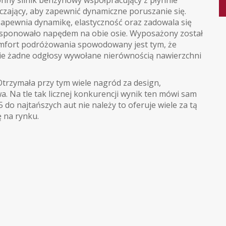
ny silnik benzynowy współpracujący z płynnie
czający, aby zapewnić dynamiczne poruszanie się.
zapewnia dynamikę, elastyczność oraz zadowala się
ysponowało napędem na obie osie. Wyposażony został
omfort podróżowania spowodowany jest tym, że
wie żadne odgłosy wywołane nierównością nawierzchni
Otrzymała przy tym wiele nagród za design,
wa. Na tle tak licznej konkurencji wynik ten mówi sam
 do najtańszych aut nie należy to oferuje wiele za tą
ę na rynku.