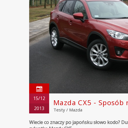
15/12
Mazda CX5 - Sposób 
2013
Testy
/
Mazda
Wiecie co znaczy po japońsku słowo kodo? Dusz