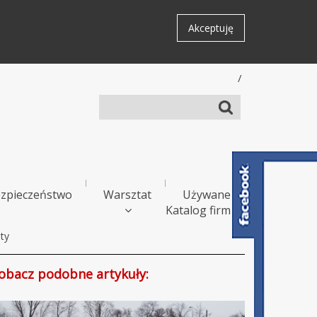
Akceptuję
/
zpieczeństwo
Warsztat
Używane
Katalog firm
ty
obacz podobne artykuły: