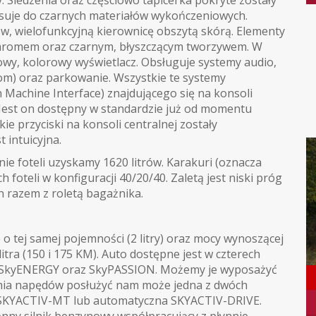
Siedzenia oraz częściowo tapicerka pokryte zostały
asuje do czarnych materiałów wykończeniowych.
w, wielofunkcyjną kierownicę obszytą skórą. Elementy
hromem oraz czarnym, błyszczącym tworzywem. W
kowy, kolorowy wyświetlacz. Obsługuje systemy audio,
om) oraz parkowanie. Wszystkie te systemy
achine Interface) znajdującego się na konsoli
 Jest on dostępny w standardzie już od momentu
 przyciski na konsoli centralnej zostały
 intuicyjna.
enie foteli uzyskamy 1620 litrów. Karakuri (oznacza
 foteli w konfiguracji 40/20/40. Zaletą jest niski próg
n razem z roletą bagażnika.
o tej samej pojemności (2 litry) oraz mocy wynoszącej
itra (150 i 175 KM). Auto dostępne jest w czterech
 SkyENERGY oraz SkyPASSION. Możemy je wyposażyć
ania napędów posłużyć nam może jedna z dwóch
 SKYACTIV-MT lub automatyczna SKYACTIV-DRIVE.