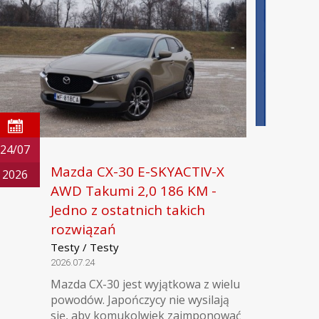
24/07
Mazda CX-30 E-SKYACTIV-X
2026
AWD Takumi 2,0 186 KM -
Jedno z ostatnich takich
rozwiązań
Testy / Testy
2026.07.24
Mazda CX-30 jest wyjątkowa z wielu
powodów. Japończycy nie wysilają
się, aby komukolwiek zaimponować