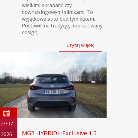
wielkimi ekranami czy
downsisingowymi silnikami. To
wyjątkowe auto pod tym kątem.
Postawili na tradycję, dopracowany
design,...
Czytaj więcej
23/07
MG3 HYBRID+ Exclusive 1.5
2026