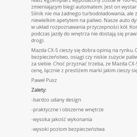
Nasz egzemplarz wyposażony został w 160-kon
zmieniającym biegi automatem. Jest on wystar
Silnik nie ma żadnego turbodoładowania, ale 
niewielkim apetytem na paliwo. Nasze auto d
w układ rozpoznawania przyczepności kół. K
podczas jazdy do wnętrza nie dostają się pra
drogi.
Mazda CX-5 cieszy się dobra opinią na rynku. 
bezpieczeństwo, osiągi czy niskie zużycie pali
za siebie. Choć przyznać trzeba, że Mazda CX-5
cenę, łącznie z prestiżem marki jakim cieszy si
Paweł Pusz
Zalety:
-bardzo udany design
-praktyczne i obszerne wnętrze
-wysoka jakość wykonania
-wysoki poziom bezpieczeństwa