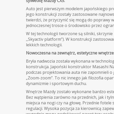
sylwetkę Mazdy CX5.
Auto jest pierwszym modelem japońskiego prod
jego konstrukcji zostały zastosowane najnow
twierdzi, że przyczynić się mogą do poprawy 
jednoczesnej trosce o środowisko przez ograni
W tej technologii tworzone są silniki, skrzyn
,,Skyactiv platform”). W konstrukcji zastos
lekkich technologii.
Nowoczesna na zewnątrz, estetyczne wnętrze
Bryła nadwozia została wykonana w technologi
konstrukcja. Japoński konstruktor Masashi 
podczas projektowania auta nie zapomnieli o 
„Zoom-zoom”. To nic innego jak filozofia op
dynamizmie i sportowym duchu.
Wnętrze Mazdy zostało wykonane bardzo estetyc
Bez wątpienia zarówno na przednich, jak i tyl
miejsca na nogi czy na głowę. Przednie fotele
regulacji. Wysoka pozycja za kierownicą zape