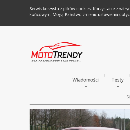
Serwis korzysta z plików cookies. Korzystanie z wi
końcowym. Mogą Państwo zmienić ustawienia dotyczą
Wiadomości
Testy
S