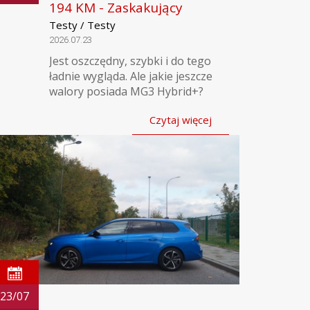
194 KM - Zaskakujący
Testy / Testy
2026.07.23
Jest oszczędny, szybki i do tego
ładnie wygląda. Ale jakie jeszcze
walory posiada MG3 Hybrid+?
Czytaj więcej
23/07