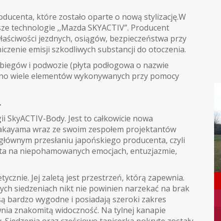
ucenta, które zostało oparte o nową stylizację.W
sze technologie ,,Mazda SKYACTIV”. Producent
właściwości jezdnych, osiągów, bezpieczeństwa przy
czenie emisji szkodliwych substancji do otoczenia.
ie biegów i podwozie (płyta podłogowa o nazwie
owano wiele elementów wykonywanych przy pomocy
.
i SkyACTIV-Body. Jest to całkowicie nowa
Nakayama wraz ze swoim zespołem projektantów
głównym przesłaniu japońskiego producenta, czyli
arta na niepohamowanych emocjach, entuzjazmie,
znie. Jej zaletą jest przestrzeń, którą zapewnia.
nych siedzeniach nikt nie powinien narzekać na brak
 są bardzo wygodne i posiadają szeroki zakres
wnia znakomitą widoczność. Na tylnej kanapie