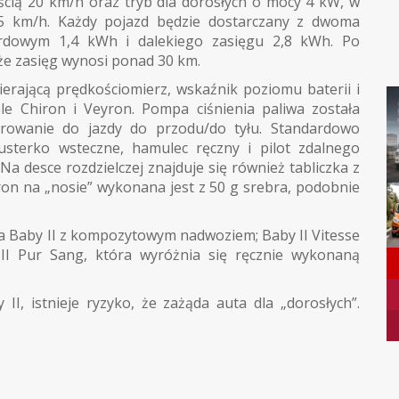
cią 20 km/h oraz tryb dla dorosłych o mocy 4 kW, w
5 km/h. Każdy pojazd będzie dostarczany z dwoma
rdowym 1,4 kWh i dalekiego zasięgu 2,8 kWh. Po
e zasięg wynosi ponad 30 km.
erającą prędkościomierz, wskaźnik poziomu baterii i
le Chiron i Veyron. Pompa ciśnienia paliwa została
erowanie do jazdy do przodu/do tyłu. Standardowo
sterko wsteczne, hamulec ręczny i pilot zdalnego
a desce rozdzielczej znajduje się również tabliczka z
on na „nosie” wykonana jest z 50 g srebra, podobnie
a Baby II z kompozytowym nadwoziem; Baby II Vitesse
I Pur Sang, która wyróżnia się ręcznie wykonaną
I, istnieje ryzyko, że zażąda auta dla „dorosłych”.