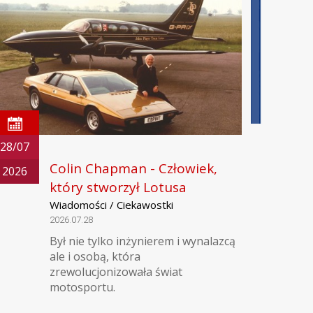
28/07
Colin Chapman - Człowiek,
2026
który stworzył Lotusa
Wiadomości / Ciekawostki
2026.07.28
Był nie tylko inżynierem i wynalazcą
ale i osobą, która
zrewolucjonizowała świat
motosportu.