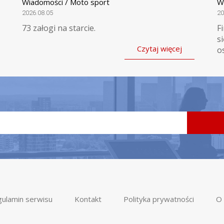
Wiadomości / Moto sport
W
2026.08.05
20
73 załogi na starcie.
F
s
Czytaj więcej
o
ulamin serwisu
Kontakt
Polityka prywatności
O 