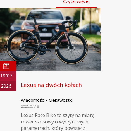
Czytaj więcej
18/07
Lexus na dwóch kołach
2026
Wiadomości / Ciekawostki
2026.07.18
Lexus Race Bike to szyty na miarę
rower szosowy o wyczynowych
parametrach, który powstał z