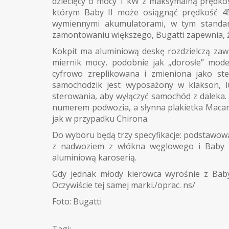
dziecięcy o mocy 1 kW z maksymalną prędkoś
którym Baby II może osiągnąć prędkość 4
wymiennymi akumulatorami, w tym standa
zamontowaniu większego, Bugatti zapewnia, ż
Kokpit ma aluminiową deskę rozdzielczą zawi
miernik mocy, podobnie jak „dorosłe” mode
cyfrowo zreplikowana i zmieniona jako st
samochodzik jest wyposażony w klakson, lu
sterowania, aby wyłączyć samochód z daleka. N
numerem podwozia, a słynna plakietka Macar
jak w przypadku Chirona.
Do wyboru będą trzy specyfikacje: podstawow
z nadwoziem z włókna węglowego i Baby I
aluminiową karoserią.
Gdy jednak młody kierowca wyrośnie z Baby I
Oczywiście tej samej marki./oprac. ns/
Foto: Bugatti