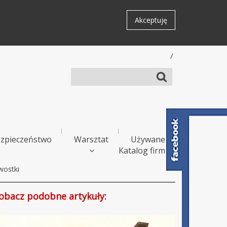
Akceptuję
/
zpieczeństwo
Warsztat
Używane
Katalog firm
wostki
obacz podobne artykuły: