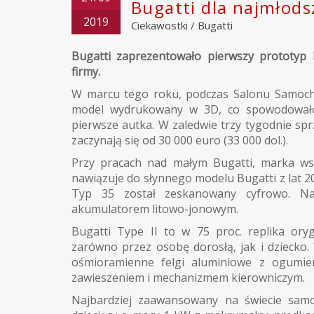
Bugatti dla najmłods
2019
Ciekawostki
/
Bugatti
Bugatti zaprezentowało pierwszy prototyp 
firmy.
W marcu tego roku, podczas Salonu Samoch
model wydrukowany w 3D, co spowodowało, 
pierwsze autka. W zaledwie trzy tygodnie sp
zaczynają się od 30 000 euro (33 000 dol.).
Przy pracach nad małym Bugatti, marka ws
nawiązuje do słynnego modelu Bugatti z lat 2
Typ 35 został zeskanowany cyfrowo. Na
akumulatorem litowo-jonowym.
Bugatti Type II to w 75 proc. replika ory
zarówno przez osobę dorosłą, jak i dziecko
ośmioramienne felgi aluminiowe z ogumien
zawieszeniem i mechanizmem kierowniczym.
Najbardziej zaawansowany na świecie samo