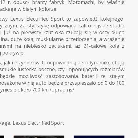
2 r. opuścił bramy fabryki Motomachi, był właśnie
ackage w białym kolorze.
y Lexus Electrified Sport to zapowiedź kolejnego
cznym. Za stylistykę odpowiada kalifornijskie studio
. Już na pierwszy rzut oka rzucają się w oczy długa
na, duże koła, muskularne przetłoczenia, a wrażenie
nymi na niebiesko zaciskami, aż 21-calowe koła z
j pokrywie.
, jak i inżynierów. O odpowiednią aerodynamikę dbają
, smukłe lusterka boczne, czy imponujących rozmiarów
ędzie możliwość zastosowania baterii ze stałym
osażone w nią auto będzie przyspieszało od 0 do 100
wyniesie około 700 km./oprac. ns/
kage
,
Lexus Electrified Sport