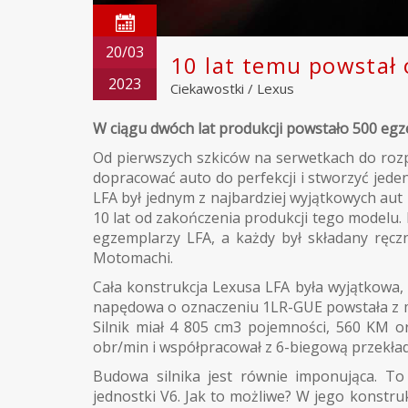
20/03
10 lat temu powstał 
2023
Ciekawostki
/
Lexus
W ciągu dwóch lat produkcji powstało 500 e
Od pierwszych szkiców na serwetkach do rozpo
dopracować auto do perfekcji i stworzyć jede
LFA był jednym z najbardziej wyjątkowych aut 
10 lat od zakończenia produkcji tego modelu. 
egzemplarzy LFA, a każdy był składany ręcz
Motomachi.
Cała konstrukcja Lexusa LFA była wyjątkowa, a
napędowa o oznaczeniu 1LR-GUE powstała z myś
Silnik miał 4 805 cm3 pojemności, 560 KM or
obr/min i współpracował z 6-biegową przekła
Budowa silnika jest równie imponująca. T
jednostki V6. Jak to możliwe? W jego konstruk