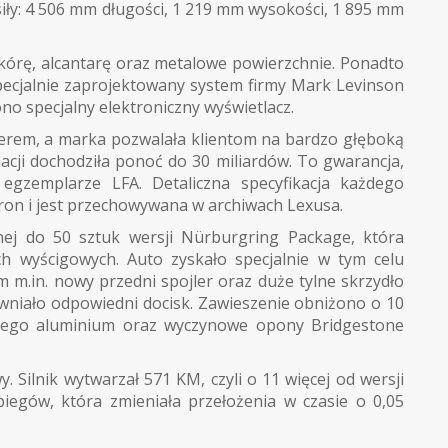
ły: 4 506 mm długości, 1 219 mm wysokości, 1 895 mm
órę, alcantarę oraz metalowe powierzchnie. Ponadto
pecjalnie zaprojektowany system firmy Mark Levinson
no specjalny elektroniczny wyświetlacz.
merem, a marka pozwalała klientom na bardzo głęboką
acji dochodziła ponoć do 30 miliardów. To gwarancja,
egzemplarze LFA. Detaliczna specyfikacja każdego
on i jest przechowywana w archiwach Lexusa.
ej do 50 sztuk wersji Nürburgring Package, która
ch wyścigowych. Auto zyskało specjalnie w tym celu
 m.in. nowy przedni spojler oraz duże tylne skrzydło
ewniało odpowiedni docisk. Zawieszenie obniżono o 10
utego aluminium oraz wyczynowe opony Bridgestone
 Silnik wytwarzał 571 KM, czyli o 11 więcej od wersji
iegów, która zmieniała przełożenia w czasie o 0,05