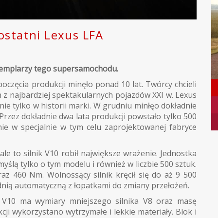
ostatni Lexus LFA
gzemplarzy tego supersamochodu.
częcia produkcji minęło ponad 10 lat. Twórcy chcieli
n z najbardziej spektakularnych pojazdów XXI w. Lexus
nie tylko w historii marki. W grudniu minłęo dokładnie
Przez dokładnie dwa lata produkcji powstało tylko 500
nie w specjalnie w tym celu zaprojektowanej fabryce
le to silnik V10 robił największe wrażenie. Jednostka
lą tylko o tym modelu i również w liczbie 500 sztuk.
az 460 Nm. Wolnossący silnik kręcił się do aż 9 500
dnią automatyczną z łopatkami do zmiany przełożeń.
o V10 ma wymiary mniejszego silnika V8 oraz masę
cji wykorzystano wytrzymałe i lekkie materiały. Blok i