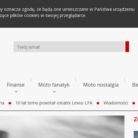
tryny oznacza zgodę, że będą one umieszczane w Państwa urządzeniu
ce plików cookies w swojej przeglądarce.
Finanse
Moto fanatyk
Moto nostalgia
Be
na
10 lat temu powstał ostatni Lexus LFA
Wiadomości
Z