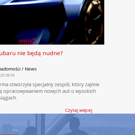
ubaru nie będą nudne?
iadomości / News
26.08.04
irma stworzyła specjalny zespół, który zajmie
ię opracowywaniem nowych aut o wysokich
siągach.
Czytaj więcej