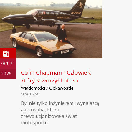
28/07
Colin Chapman - Człowiek,
2026
który stworzył Lotusa
Wiadomości / Ciekawostki
2026.07.28
Był nie tylko inżynierem i wynalazcą
ale i osobą, która
zrewolucjonizowała świat
motosportu.