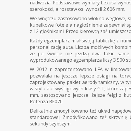
nadwozia. Podstawowe wymiary Lexusa wynosi
szerokości, a rozstaw osi wynosił 2 606 mm.
We wnętrzu zastosowano włókno węglowe, sk
kubełkowe fotele a nagłośnienie zapewniał s
z 12 głośnikami. Przed kierowcą zaś umieszczo
Każdy egzemplarz miał swoją tabliczkę z nu
personalizację auta. Liczba możliwych kombin
że po świecie nie jeżdżą dwa takie same 
wyprodukowanego egzemplarza liczy 3 500 str
W 2012 r. zaprezentowano LFA w limitowan
pozwalała na jeszcze lepsze osiągi na tora
zaprojektowany pakiet aerodynamiczny, w tym
w stylu aut wyścigowych klasy GT, które zap
mm, zastosowano jeszcze lżejsze felgi z k
Potenza RE070.
Delikatnie zmodyfikowano też układ napędowy.
standardowej. Zmodyfikowano też skrzynię b
sekundy szybszym.