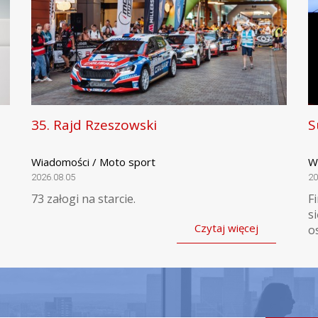
35. Rajd Rzeszowski
S
Wiadomości / Moto sport
W
2026.08.05
20
73 załogi na starcie.
F
s
Czytaj więcej
o