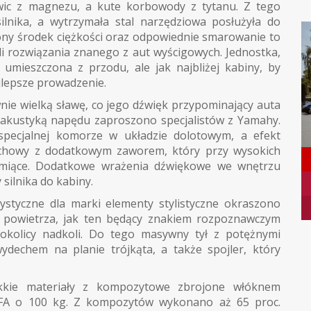
owic z magnezu, a kute korbowody z tytanu. Z tego
nika, a wytrzymała stal narzędziowa posłużyła do
ny środek ciężkości oraz odpowiednie smarowanie to
yli rozwiązania znanego z aut wyścigowych. Jednostka,
 umieszczona z przodu, ale jak najbliżej kabiny, by
jlepsze prowadzenie.
wnie wielką sławę, co jego dźwięk przypominający auta
 akustyką napędu zaproszono specjalistów z Yamahy.
specjalnej komorze w układzie dolotowym, a efekt
chowy z dodatkowym zaworem, który przy wysokich
umiące. Dodatkowe wrażenia dźwiękowe we wnętrzu
silnika do kabiny.
ystyczne dla marki elementy stylistyczne okraszono
 powietrza, jak ten będący znakiem rozpoznawczym
okolicy nadkoli. Do tego masywny tył z potężnymi
ydechem na planie trójkąta, a także spojler, który
kkie materiały z kompozytowe zbrojone włóknem
LFA o 100 kg. Z kompozytów wykonano aż 65 proc.