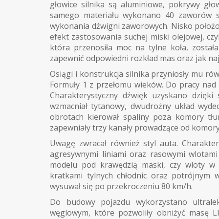
głowice silnika są aluminiowe, pokrywy gł
samego materiału wykonano 40 zaworów sil
wykonania dźwigni zaworowych. Nisko położo
efekt zastosowania suchej miski olejowej, cz
która przenosiła moc na tylne koła, została
zapewnić odpowiedni rozkład mas oraz jak na
Osiągi i konstrukcja silnika przyniosły mu ró
Formuły 1 z przełomu wieków. Do pracy nad
Charakterystyczny dźwięk uzyskano dzięki 
wzmacniał tytanowy, dwudrożny układ wyde
obrotach kierował spaliny poza komory tł
zapewniały trzy kanały prowadzące od komory 
Uwagę zwracał również styl auta. Charakter
agresywnymi liniami oraz rasowymi wlotami
modelu pod krawędzią maski, czy wloty w 
kratkami tylnych chłodnic oraz potrójnym w
wysuwał się po przekroczeniu 80 km/h.
Do budowy pojazdu wykorzystano ultrale
węglowym, które pozwoliły obniżyć masę 