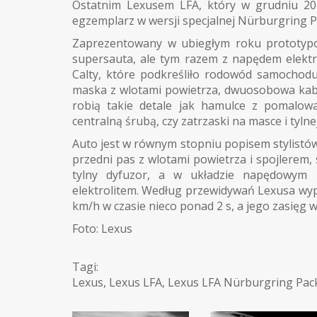
Ostatnim Lexusem LFA, który w grudniu 201
egzemplarz w wersji specjalnej Nürburgring P
Zaprezentowany w ubiegłym roku prototypow
supersauta, ale tym razem z napędem elektry
Calty, które podkreśliło rodowód samochodu
maska z wlotami powietrza, dwuosobowa kabi
robią takie detale jak hamulce z pomalowa
centralną śrubą, czy zatrzaski na masce i tylne
Auto jest w równym stopniu popisem stylistów
przedni pas z wlotami powietrza i spojlerem
tylny dyfuzor, a w układzie napędowym b
elektrolitem. Według przewidywań Lexusa wyp
km/h w czasie nieco ponad 2 s, a jego zasięg 
Foto: Lexus
Tagi:
Lexus
,
Lexus LFA
,
Lexus LFA Nürburgring Pac