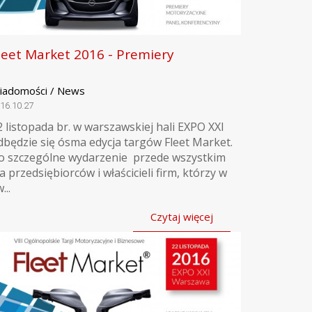
leet Market 2016 - Premiery
iadomości / News
16.10.27
2 listopada br. w warszawskiej hali EXPO XXI
dbędzie się ósma edycja targów Fleet Market.
o szczególne wydarzenie przede wszystkim
la przedsiębiorców i właścicieli firm, którzy w
...
Czytaj więcej