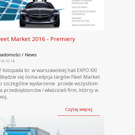
leet Market 2016 - Premiery
iadomości / News
16.10.14
2 listopada br. w warszawskiej hali EXPO XXI
dbędzie się ósma edycja targów Fleet Market.
o szczególne wydarzenie przede wszystkim
la przedsiębiorców i właścicieli firm, którzy w
oj...
Czytaj więcej