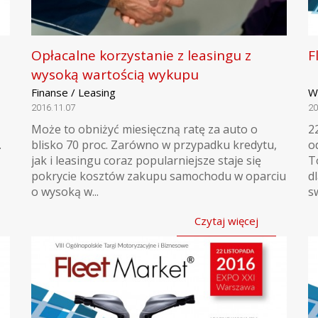
Opłacalne korzystanie z leasingu z
F
wysoką wartością wykupu
Finanse / Leasing
W
2016.11.07
20
Może to obniżyć miesięczną ratę za auto o
2
.
blisko 70 proc. Zarówno w przypadku kredytu,
o
jak i leasingu coraz popularniejsze staje się
T
pokrycie kosztów zakupu samochodu w oparciu
d
o wysoką w...
sw
Czytaj więcej