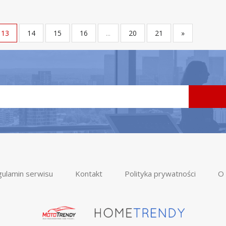
13
14
15
16
...
20
21
»
ulamin serwisu
Kontakt
Polityka prywatności
O 