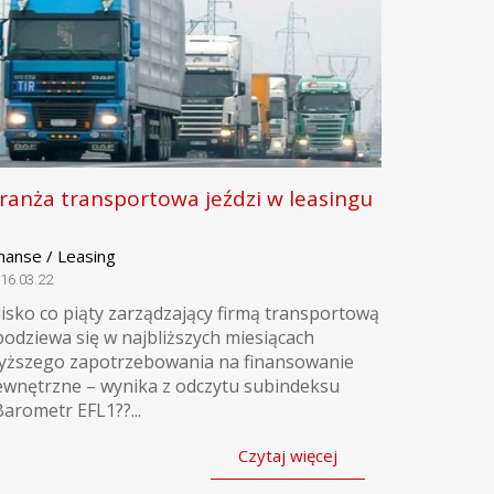
ranża transportowa jeździ w leasingu
nanse / Leasing
16.03.22
lisko co piąty zarządzający firmą transportową
podziewa się w najbliższych miesiącach
yższego zapotrzebowania na finansowanie
ewnętrzne – wynika z odczytu subindeksu
Barometr EFL1??...
Czytaj więcej