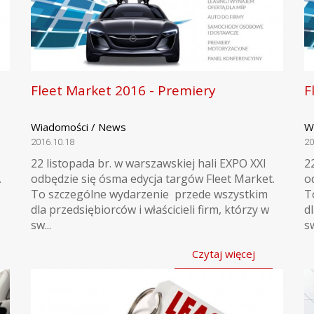
Fleet Market 2016 - Premiery
F
Wiadomości / News
W
2016.10.18
20
22 listopada br. w warszawskiej hali EXPO XXI
2
.
odbędzie się ósma edycja targów Fleet Market.
o
To szczególne wydarzenie przede wszystkim
T
dla przedsiębiorców i właścicieli firm, którzy w
d
sw...
sw
Czytaj więcej