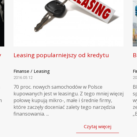
y
Leasing popularniejszy od kredytu
B
Finanse / Leasing
Fi
2016.05.12
20
a
70 proc. nowych samochodów w Polsce
B
kupowanych jest w leasingu. Z tego mniej więcej
s
m
połowę kupują mikro-, małe i średnie firmy,
w
które zaczęły doceniać zalety tego narzędzia
z
finansowania. ...
„
Czytaj więcej