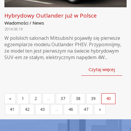
Hybrydowy Outlander już w Polsce
Wiadomości / News
2014.06.19
W polskich salonach Mitsubishi pojawiły się pierwsze
egzemplarze modelu Outlander PHEV. Przypomnijmy,
że model ten jest pierwszym na świecie hybrydowym
SUV-em ze stałym, elektrycznym napędem 4W...
Czytaj więcej
«
1
2
...
37
38
39
40
41
42
43
...
46
47
»