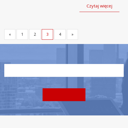
Czytaj więcej
«
1
2
3
4
»