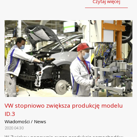
Czytaj więcej
VW stopniowo zwiększa produkcję modelu
ID.3
Wiadomości / News
2020.04.30