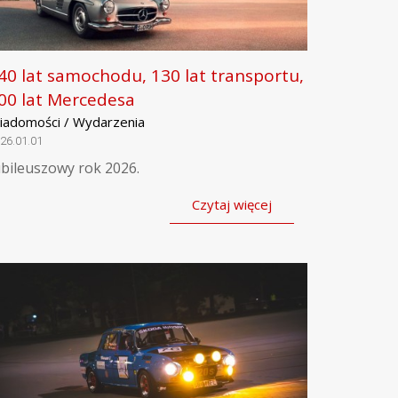
40 lat samochodu, 130 lat transportu,
00 lat Mercedesa
iadomości / Wydarzenia
26.01.01
ubileuszowy rok 2026.
Czytaj więcej