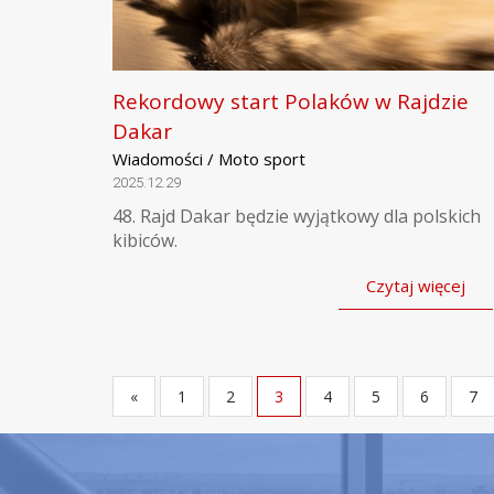
Rekordowy start Polaków w Rajdzie
Dakar
Wiadomości / Moto sport
2025.12.29
48. Rajd Dakar będzie wyjątkowy dla polskich
kibiców.
Czytaj więcej
«
1
2
3
4
5
6
7