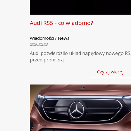
Audi RS5 - co wiadomo?
Wiadomości / News
2026.02.03
Audi potwierdziło układ napędowy nowego RS
przed premierą.
Czytaj więcej