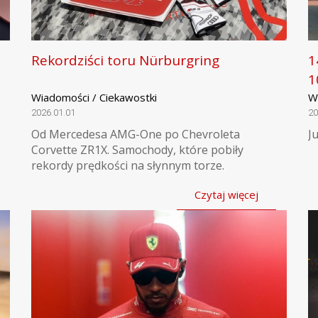
Rekordziści toru Nürburgring
1
1
Wiadomości / Ciekawostki
W
2026.01.01
20
Od Mercedesa AMG-One po Chevroleta
J
Corvette ZR1X. Samochody, które pobiły
rekordy prędkości na słynnym torze.
Czytaj więcej