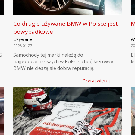
Co drugie używane BMW w Polsce jest
M
powypadkowe
Używane
W
2026.01.27
20
5
Samochody tej marki należą do
E
najpopularniejszych w Polsce, choć kierowcy
k
BMW nie cieszą się dobrą reputacją.
Czytaj więcej