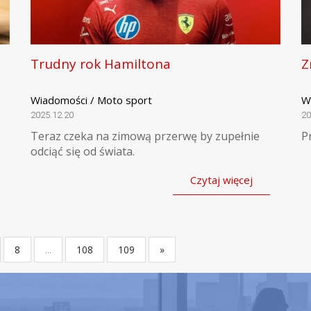
Trudny rok Hamiltona
Z
Wiadomości / Moto sport
W
2025.12.20
20
Teraz czeka na zimową przerwę by zupełnie
P
odciąć się od świata.
Czytaj więcej
8
...
108
109
»