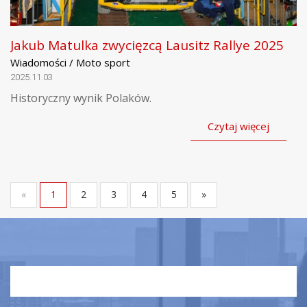
Jakub Matulka zwycięzcą Lausitz Rallye 2025
Wiadomości / Moto sport
2025.11.03
Historyczny wynik Polaków.
Czytaj więcej
«
1
2
3
4
5
»