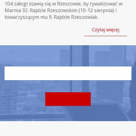
104 załogi stawią się w Rzeszowie, by rywalizować w
Marma 32. Rajdzie Rzeszowskim (10-12 sierpnia) i
towarzyszącym mu 9. Rajdzie Rzeszowiak.
Czytaj więcej