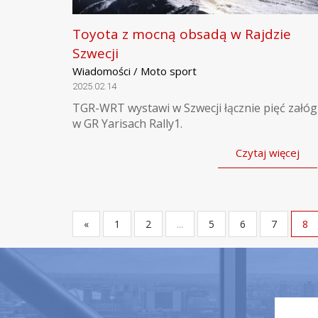
Toyota z mocną obsadą w Rajdzie
Szwecji
Wiadomości / Moto sport
2025.02.14
TGR-WRT wystawi w Szwecji łącznie pięć załóg
w GR Yarisach Rally1.
Czytaj więcej
«
1
2
...
5
6
7
8