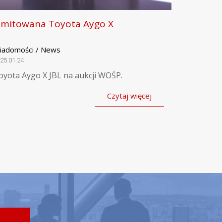
imitowana Toyota Aygo X
iadomości / News
25.01.24
oyota Aygo X JBL na aukcji WOŚP.
Czytaj więcej