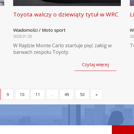
Toyota walczy o dziewiąty tytuł w WRC
L
Wiadomości / Moto sport
W
2025.01.25
20
W Rajdzie Monte Carlo startuje pięć załóg w
T
barwach zespołu Toyoty.
Czytaj więcej
9
10
11
...
49
50
»