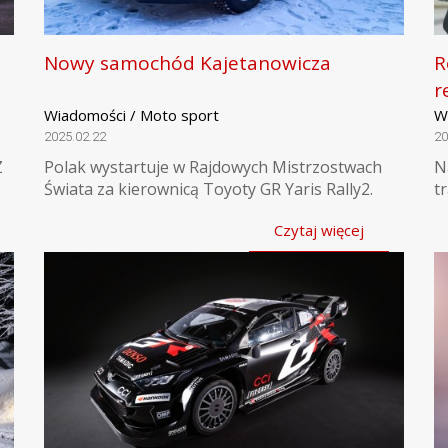
Nowy samochód Kajetanowicza
R
r
Wiadomości / Moto sport
W
2025.02.22
20
Z
Polak wystartuje w Rajdowych Mistrzostwach
N
Świata za kierownicą Toyoty GR Yaris Rally2.
t
Czytaj więcej