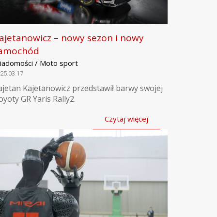
ajetanowicz – nowy sezon i nowy
amochód
iadomości / Moto sport
25.03.17
ajetan Kajetanowicz przedstawił barwy swojej
oyoty GR Yaris Rally2.
Czytaj więcej