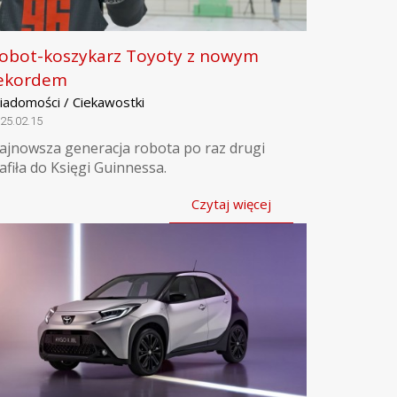
obot-koszykarz Toyoty z nowym
ekordem
iadomości / Ciekawostki
25.02.15
ajnowsza generacja robota po raz drugi
rafiła do Księgi Guinnessa.
Czytaj więcej