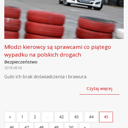
Młodzi kierowcy są sprawcami co piątego
wypadku na polskich drogach
Bezpieczeństwo
2018.08.06
Gubi ich brak doświadczenia i brawura.
Czytaj więcej
«
1
2
...
42
43
44
45
46
47
48
49
50
»