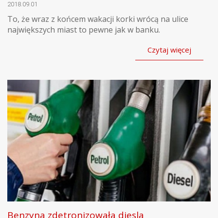
2018.09.01
To, że wraz z końcem wakacji korki wrócą na ulice
największych miast to pewne jak w banku.
Czytaj więcej
Benzyna zdetronizowała diesla