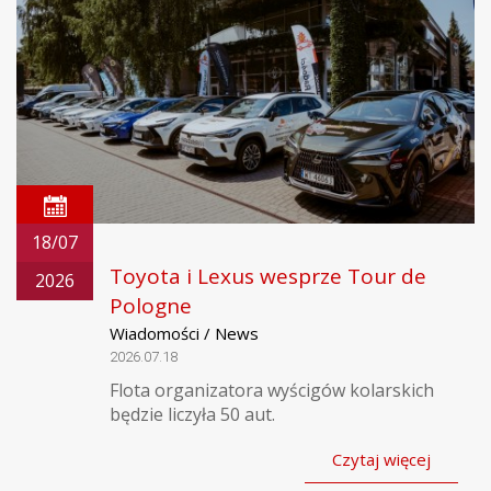
18/07
Toyota i Lexus wesprze Tour de
2026
Pologne
Wiadomości / News
2026.07.18
Flota organizatora wyścigów kolarskich
będzie liczyła 50 aut.
Czytaj więcej