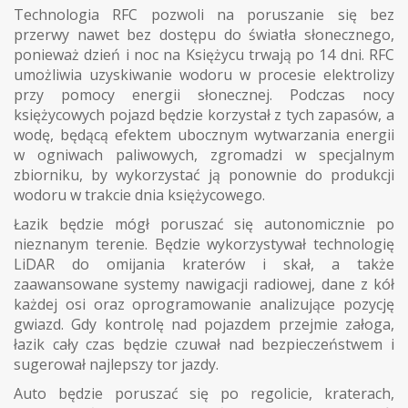
Technologia RFC pozwoli na poruszanie się bez
przerwy nawet bez dostępu do światła słonecznego,
ponieważ dzień i noc na Księżycu trwają po 14 dni. RFC
umożliwia uzyskiwanie wodoru w procesie elektrolizy
przy pomocy energii słonecznej. Podczas nocy
księżycowych pojazd będzie korzystał z tych zapasów, a
wodę, będącą efektem ubocznym wytwarzania energii
w ogniwach paliwowych, zgromadzi w specjalnym
zbiorniku, by wykorzystać ją ponownie do produkcji
wodoru w trakcie dnia księżycowego.
Łazik będzie mógł poruszać się autonomicznie po
nieznanym terenie. Będzie wykorzystywał technologię
LiDAR do omijania kraterów i skał, a także
zaawansowane systemy nawigacji radiowej, dane z kół
każdej osi oraz oprogramowanie analizujące pozycję
gwiazd. Gdy kontrolę nad pojazdem przejmie załoga,
łazik cały czas będzie czuwał nad bezpieczeństwem i
sugerował najlepszy tor jazdy.
Auto będzie poruszać się po regolicie, kraterach,