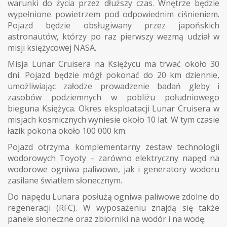
warunki do życia przez dłuższy czas. Wnętrze będzie
wypełnione powietrzem pod odpowiednim ciśnieniem.
Pojazd będzie obsługiwany przez japońskich
astronautów, którzy po raz pierwszy wezmą udział w
misji księżycowej NASA.
Misja Lunar Cruisera na Księżycu ma trwać około 30
dni. Pojazd będzie mógł pokonać do 20 km dziennie,
umożliwiając załodze prowadzenie badań gleby i
zasobów podziemnych w pobliżu południowego
bieguna Księżyca. Okres eksploatacji Lunar Cruisera w
misjach kosmicznych wyniesie około 10 lat. W tym czasie
łazik pokona około 100 000 km.
Pojazd otrzyma komplementarny zestaw technologii
wodorowych Toyoty – zarówno elektryczny napęd na
wodorowe ogniwa paliwowe, jak i generatory wodoru
zasilane światłem słonecznym.
Do napędu Lunara posłużą ogniwa paliwowe zdolne do
regeneracji (RFC). W wyposażeniu znajdą się także
panele słoneczne oraz zbiorniki na wodór i na wodę.