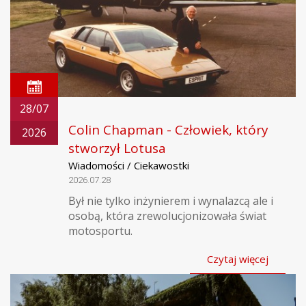
28/07
Colin Chapman - Człowiek, który
2026
stworzył Lotusa
Wiadomości / Ciekawostki
2026.07.28
Był nie tylko inżynierem i wynalazcą ale i
osobą, która zrewolucjonizowała świat
motosportu.
Czytaj więcej