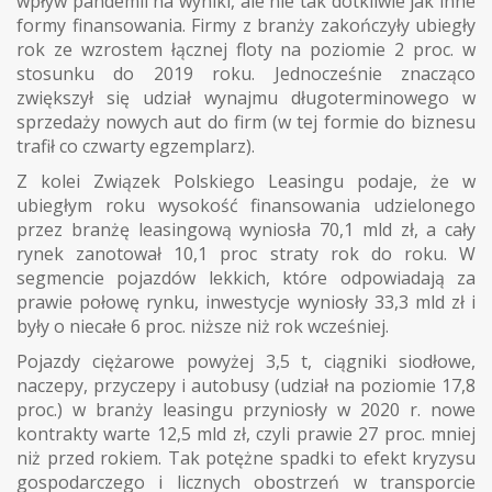
wpływ pandemii na wyniki, ale nie tak dotkliwie jak inne
formy finansowania. Firmy z branży zakończyły ubiegły
rok ze wzrostem łącznej floty na poziomie 2 proc. w
stosunku do 2019 roku. Jednocześnie znacząco
zwiększył się udział wynajmu długoterminowego w
sprzedaży nowych aut do firm (w tej formie do biznesu
trafił co czwarty egzemplarz).
Z kolei Związek Polskiego Leasingu podaje, że w
ubiegłym roku wysokość finansowania udzielonego
przez branżę leasingową wyniosła 70,1 mld zł, a cały
rynek zanotował 10,1 proc straty rok do roku. W
segmencie pojazdów lekkich, które odpowiadają za
prawie połowę rynku, inwestycje wyniosły 33,3 mld zł i
były o niecałe 6 proc. niższe niż rok wcześniej.
Pojazdy ciężarowe powyżej 3,5 t, ciągniki siodłowe,
naczepy, przyczepy i autobusy (udział na poziomie 17,8
proc.) w branży leasingu przyniosły w 2020 r. nowe
kontrakty warte 12,5 mld zł, czyli prawie 27 proc. mniej
niż przed rokiem. Tak potężne spadki to efekt kryzysu
gospodarczego i licznych obostrzeń w transporcie