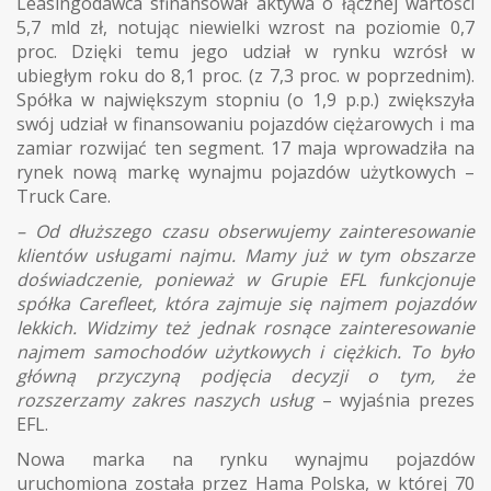
Leasingodawca sfinansował aktywa o łącznej wartości
5,7 mld zł, notując niewielki wzrost na poziomie 0,7
proc. Dzięki temu jego udział w rynku wzrósł w
ubiegłym roku do 8,1 proc. (z 7,3 proc. w poprzednim).
Spółka w największym stopniu (o 1,9 p.p.) zwiększyła
swój udział w finansowaniu pojazdów ciężarowych i ma
zamiar rozwijać ten segment. 17 maja wprowadziła na
rynek nową markę wynajmu pojazdów użytkowych –
Truck Care.
– Od dłuższego czasu obserwujemy zainteresowanie
klientów usługami najmu. Mamy już w tym obszarze
doświadczenie, ponieważ w Grupie EFL funkcjonuje
spółka Carefleet, która zajmuje się najmem pojazdów
lekkich. Widzimy też jednak rosnące zainteresowanie
najmem samochodów użytkowych i ciężkich. To było
główną przyczyną podjęcia decyzji o tym, że
rozszerzamy zakres naszych usług
– wyjaśnia prezes
EFL.
Nowa marka na rynku wynajmu pojazdów
uruchomiona została przez Hama Polska, w której 70