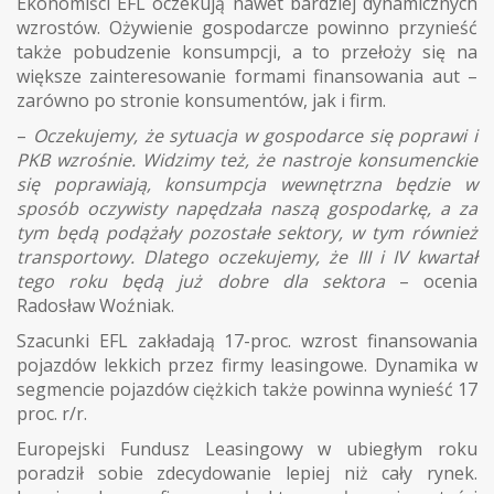
Ekonomiści EFL oczekują nawet bardziej dynamicznych
wzrostów. Ożywienie gospodarcze powinno przynieść
także pobudzenie konsumpcji, a to przełoży się na
większe zainteresowanie formami finansowania aut –
zarówno po stronie konsumentów, jak i firm.
–
Oczekujemy, że sytuacja w gospodarce się poprawi i
PKB wzrośnie. Widzimy też, że nastroje konsumenckie
się poprawiają, konsumpcja wewnętrzna będzie w
sposób oczywisty napędzała naszą gospodarkę, a za
tym będą podążały pozostałe sektory, w tym również
transportowy. Dlatego oczekujemy, że III i IV kwartał
tego roku będą już dobre dla sektora
– ocenia
Radosław Woźniak.
Szacunki EFL zakładają 17-proc. wzrost finansowania
pojazdów lekkich przez firmy leasingowe. Dynamika w
segmencie pojazdów ciężkich także powinna wynieść 17
proc. r/r.
Europejski Fundusz Leasingowy w ubiegłym roku
poradził sobie zdecydowanie lepiej niż cały rynek.