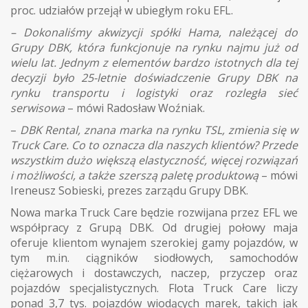
proc. udziałów przejął w ubiegłym roku EFL.
– Dokonaliśmy akwizycji spółki Hama, należącej do
Grupy DBK, która funkcjonuje na rynku najmu już od
wielu lat. Jednym z elementów bardzo istotnych dla tej
decyzji było 25-letnie doświadczenie Grupy DBK na
rynku transportu i logistyki oraz rozległa sieć
serwisowa
– mówi Radosław Woźniak.
–
DBK Rental, znana marka na rynku TSL, zmienia się w
Truck Care. Co to oznacza dla naszych klientów? Przede
wszystkim dużo większą elastyczność, więcej rozwiązań
i możliwości, a także szerszą paletę produktową
– mówi
Ireneusz Sobieski, prezes zarządu Grupy DBK.
Nowa marka Truck Care będzie rozwijana przez EFL we
współpracy z Grupą DBK. Od drugiej połowy maja
oferuje klientom wynajem szerokiej gamy pojazdów, w
tym m.in. ciągników siodłowych, samochodów
ciężarowych i dostawczych, naczep, przyczep oraz
pojazdów specjalistycznych. Flota Truck Care liczy
ponad 3,7 tys. pojazdów wiodących marek, takich jak