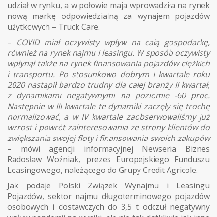
udział w rynku, a w połowie maja wprowadziła na rynek
nową markę odpowiedzialną za wynajem pojazdów
użytkowych – Truck Care.
–
COVID miał oczywisty wpływ na całą gospodarkę,
również na rynek najmu i leasingu. W sposób oczywisty
wpłynął także na rynek finansowania pojazdów ciężkich
i transportu. Po stosunkowo dobrym I kwartale roku
2020 nastąpił bardzo trudny dla całej branży II kwartał,
z dynamikami negatywnymi na poziomie -60 proc.
Następnie w III kwartale te dynamiki zaczęły się trochę
normalizować, a w IV kwartale zaobserwowaliśmy już
wzrost i powrót zainteresowania ze strony klientów do
zwiększania swojej floty i finansowania swoich zakupów
– mówi agencji informacyjnej Newseria Biznes
Radosław Woźniak, prezes Europejskiego Funduszu
Leasingowego, należącego do Grupy Credit Agricole.
Jak podaje Polski Związek Wynajmu i Leasingu
Pojazdów, sektor najmu długoterminowego pojazdów
osobowych i dostawczych do 3,5 t odczuł negatywny