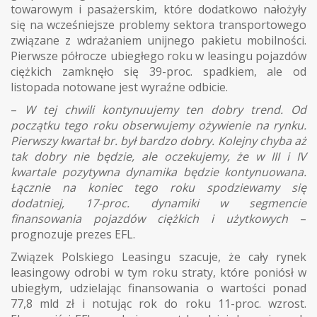
towarowym i pasażerskim, które dodatkowo nałożyły
się na wcześniejsze problemy sektora transportowego
związane z wdrażaniem unijnego pakietu mobilności.
Pierwsze półrocze ubiegłego roku w leasingu pojazdów
ciężkich zamknęło się 39-proc. spadkiem, ale od
listopada notowane jest wyraźne odbicie.
–
W tej chwili kontynuujemy ten dobry trend. Od
początku tego roku obserwujemy ożywienie na rynku.
Pierwszy kwartał br. był bardzo dobry. Kolejny chyba aż
tak dobry nie będzie, ale oczekujemy, że w III i IV
kwartale pozytywna dynamika będzie kontynuowana.
Łącznie na koniec tego roku spodziewamy się
dodatniej, 17-proc. dynamiki w segmencie
finansowania pojazdów ciężkich i użytkowych
–
prognozuje prezes EFL.
Związek Polskiego Leasingu szacuje, że cały rynek
leasingowy odrobi w tym roku straty, które poniósł w
ubiegłym, udzielając finansowania o wartości ponad
77,8 mld zł i notując rok do roku 11-proc. wzrost.