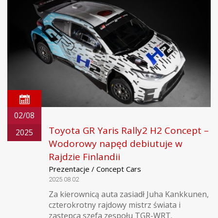
02/08
Toyota GR Yaris Rally2 H2 Concept –
2025
Wodorowy napęd debiutuje w
Rajdzie Finlandii
Prezentacje / Concept Cars
2025.08.02
Za kierownicą auta zasiadł Juha Kankkunen,
czterokrotny rajdowy mistrz świata i
zastępca szefa zespołu TGR-WRT.