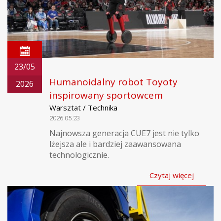
23/05
Humanoidalny robot Toyoty
2026
inspirowany sportowcem
Warsztat / Technika
2026.05.23
Najnowsza generacja CUE7 jest nie tylko
lżejsza ale i bardziej zaawansowana
technologicznie.
Czytaj więcej