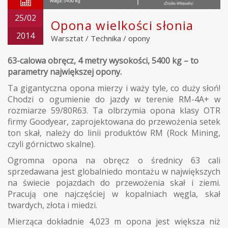
25/02
Opona wielkości słonia
2014
Warsztat
/
Technika
/
opony
63-calowa obręcz, 4 metry wysokości, 5400 kg – to
parametry największej opony.
Ta gigantyczna opona mierzy i waży tyle, co duży słoń!
Chodzi o ogumienie do jazdy w terenie RM-4A+ w
rozmiarze 59/80R63. Ta olbrzymia opona klasy OTR
firmy Goodyear, zaprojektowana do przewożenia setek
ton skał, należy do linii produktów RM (Rock Mining,
czyli górnictwo skalne).
Ogromna opona na obręcz o średnicy 63 cali
sprzedawana jest globalniedo montażu w największych
na świecie pojazdach do przewożenia skał i ziemi.
Pracują one najczęściej w kopalniach węgla, skał
twardych, złota i miedzi.
Mierząca dokładnie 4,023 m opona jest większa niż