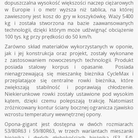
dopuszczalna wysokość większości naczep ciężarowych
w Europie i o metr wyższa niż tablica, na której
zawieszony jest kosz do gry w koszykówkę. Waży 5400
kg i została stworzona na bazie zaawansowanych
technologii, dzięki którym może udźwignąć obciążenie
100 tys. kg przy prędkości do 50 km/h.
Zarówno skład materiałów wykorzystanych w oponie,
jak i jej konstrukcja oraz projekt, zostały wykonane
z zastosowaniem nowoczesnych technologii. Produkt
posiada stalowy korpus i opasanie. Posiada
nienagrzewającą się mieszankę bieżnika CycleMax i
przeplatające się centralne rowki bieżnika, które
zwiększają stabilność i poprawiają chłodzenie.
Niekierunkowe rowki zostały ustawione pod wysokim
kątem, dzięki czemu polepszają trakcję. Natomiast
zróżnicowany kontur ściany bocznej ogranicza zjawisko
wzrostu temperatury wewnętrznej opony.
Opona-gigant jest dostępna w dwóch rozmiarach:
53/80R63 i 59/80R63, w trzech wariantach mieszanki
bieżnika i dwóch głębokościach bieżnika (E3, E4).