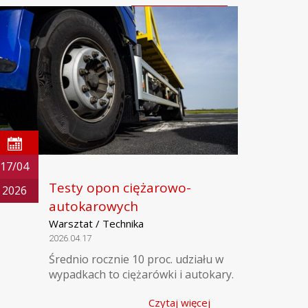
17/04
Testy opon ciężarowo-
2026
autokarowych
Warsztat / Technika
2026.04.17
Średnio rocznie 10 proc. udziału w
wypadkach to ciężarówki i autokary.
Czytaj więcej