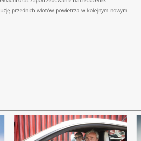
zekładni oraz zapotrzebowanie na chłodzenie.
luzję przednich wlotów powietrza w kolejnym nowym