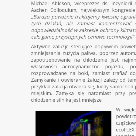
Michael Ableson, wiceprezes ds. inżynieri
Aachen Colloquium, największym kongresie 
„Bardzo poważnie traktujemy kwestię ograni
tych działań, ale zamiast koncentrować
odpowiedzialność w zakresie ochrony klimatu
całe gamę przystępnych cenowo technologii”
Aktywne żaluzje sterujące dopływem powiet
zmniejszania zużycia paliwa, poprzez auto
zapotrzebowanie na chłodzenie jest najmni
właściwości aerodynamiczne pojazdu, p
rozprowadzane na boki, zamiast trafiać do
Zamykanie i otwieranie żaluzji zależy od te
przykład żaluzja otwiera się, kiedy samochód
miejskim. Zamyka się natomiast przy prę
chłodzenie silnika jest mniejsze.
W więks
powietrz
częściow
ecoFLEX