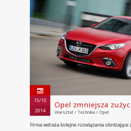
15/10
Opel zmniejsza zużyci
2014
Warsztat
/
Technika
/
Opel
Firma wdraża kolejne rozwiązania obniżające z