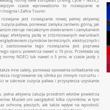
 według normy New European Driving Cycle – NEDC).
iejszym czasie wprowadzono to rozwiązanie w
 Insignia i Zafira Tourer.
 rozwijane jest rozwiązanie nowej pełnej aktywnej
ie zużycia paliwa, ponieważ zamyka zarówno górną, jak
chanizm steruje niezależnym otwieraniem i zamykaniem
wiając efektywną jazdę w zróżnicowanych warunkach
uwzględnieniem czynników termicznych, elektrycznych i
 z zastosowania tego rozwiązania jest poprawa
znego oporu powietrza nawet o 10 proc. Przekłada się
wg normy NDEC) lub nawet o 5 proc. w czasie jazdy z
także inne zalety, ponieważ spowalnia ochładzanie się
piesza rozgrzewanie się silnika po zimnym rozruchu –
i w zakresie zużycia paliwa i przyspiesza uzyskanie
, pełna aktywna żaluzja przednich wlotów powietrza
ierów. Musieli oni uwzględnić kilka czynników, w tym
 oraz ochronę pieszych, ale także wpływ na wysokość