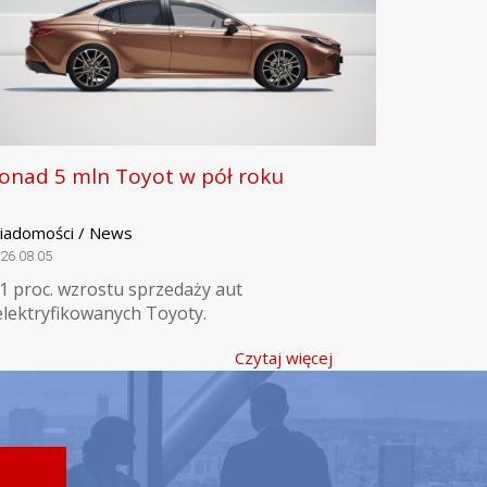
onad 5 mln Toyot w pół roku
iadomości / News
26.08.05
,1 proc. wzrostu sprzedaży aut
elektryfikowanych Toyoty.
Czytaj więcej