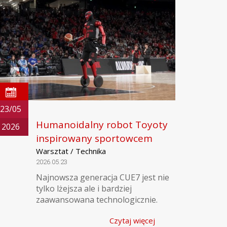
23/05
Humanoidalny robot Toyoty
2026
inspirowany sportowcem
Warsztat / Technika
2026.05.23
Najnowsza generacja CUE7 jest nie
tylko lżejsza ale i bardziej
zaawansowana technologicznie.
Czytaj więcej