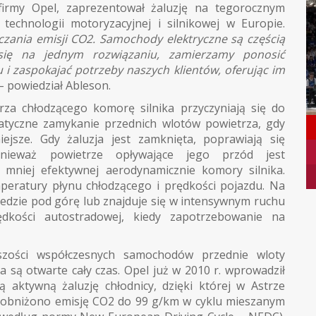
i firmy Opel, zaprezentował żaluzję na tegorocznym
technologii motoryzacyjnej i silnikowej w Europie.
czania emisji CO2. Samochody elektryczne są częścią
 się na jednym rozwiązaniu, zamierzamy ponosić
 i zaspokajać potrzeby naszych klientów, oferując im
– powiedział Ableson.
rza chłodzącego komorę silnika przyczyniają się do
matyczne zamykanie przednich wlotów powietrza, gdy
ejsze. Gdy żaluzja jest zamknięta, poprawiają się
onieważ powietrze opływające jego przód jest
 mniej efektywnej aerodynamicznie komory silnika.
mperatury płynu chłodzącego i prędkości pojazdu. Na
 jedzie pod górę lub znajduje się w intensywnym ruchu
dkości autostradowej, kiedy zapotrzebowanie na
zości współczesnych samochodów przednie wloty
a są otwarte cały czas. Opel już w 2010 r. wprowadził
ą aktywną żaluzję chłodnicy, dzięki której w Astrze
 obniżono emisję CO2 do 99 g/km w cyklu mieszanym