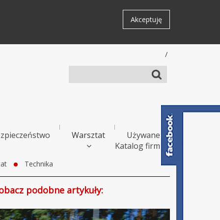
Akceptuję
/
zpieczeństwo
Warsztat
Używane
Katalog firm
at
Technika
obacz podobne artykuły: