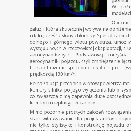
(pomiar
W późn
modelach
Obecnie
żaluzji, która skuteczniej wpływa na obniżen
i dolną część osłony chłodnicy. Specjalny me
dolnego i górnego wlotu powietrza, umożli
występujących w rzeczywistej eksploatacji, z 
aerodynamicznych. Podstawową korzyścią
aerodynamiki pojazdu, czyli zmniejszenie łąc
to na obniżenie spalania o około 2 proc. (
prędkością 130 km/h.
Pełna żaluzja przednich wlotów powietrza ma 
komory silnika po jego wyłączeniu lub przys
co zwłaszcza zimą zapewnia duże oszczędnośc
komfortu cieplnego w kabinie.
Mimo pozornie prostych założeń rozwiązania
stanowiła wyzwanie dla projektantów i inżyn
nie tylko stylistykę i konstrukcję pojazdu