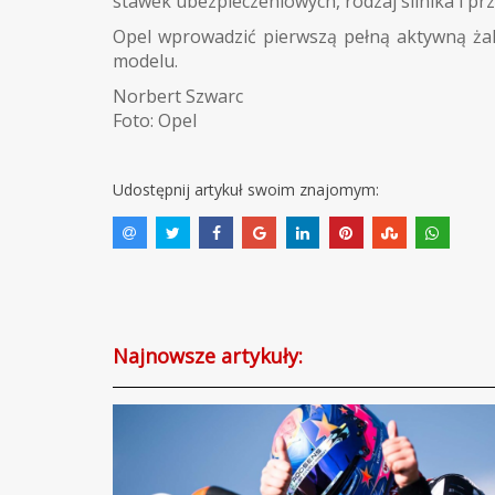
stawek ubezpieczeniowych, rodzaj silnika i pr
Opel wprowadzić pierwszą pełną aktywną ża
modelu.
Norbert Szwarc
Foto: Opel
Udostępnij artykuł swoim znajomym:
Najnowsze artykuły: