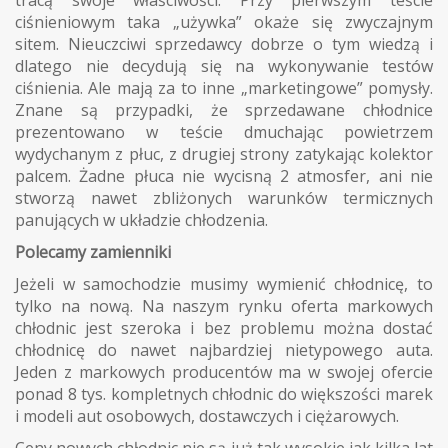
ciśnieniowym taka „używka” okaże się zwyczajnym
sitem. Nieuczciwi sprzedawcy dobrze o tym wiedzą i
dlatego nie decydują się na wykonywanie testów
ciśnienia. Ale mają za to inne „marketingowe” pomysły.
Znane są przypadki, że sprzedawane chłodnice
prezentowano w teście dmuchając powietrzem
wydychanym z płuc, z drugiej strony zatykając kolektor
palcem. Żadne płuca nie wycisną 2 atmosfer, ani nie
stworzą nawet zbliżonych warunków termicznych
panujących w układzie chłodzenia.
Polecamy zamienniki
Jeżeli w samochodzie musimy wymienić chłodnicę, to
tylko na nową. Na naszym rynku oferta markowych
chłodnic jest szeroka i bez problemu można dostać
chłodnicę do nawet najbardziej nietypowego auta.
Jeden z markowych producentów ma w swojej ofercie
ponad 8 tys. kompletnych chłodnic do większości marek
i modeli aut osobowych, dostawczych i ciężarowych.
Ceny nowych chłodnic nie są już tak wysokie jak kilka lat