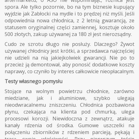
spora. Ale tylko pozornie, bo na tym biznesie kupujący
wyjdzie jak Zabłocki na mydle i to prędzej niż myśli. Jeśli
odpowiednia nowa chłodnica, z 2 letnią gwarancją, ze
statusem oryginalnej części zamiennej, kosztuje około
500 złotych, zakup używanej za 180 zł jest nierozsądny.
Cudo ze szrotu długo nie posłuży. Dlaczego? Żywot
używanej chłodnicy jest krótki, a sprzedawca najczęściej
nie udzieli na nią jakiejkolwiek gwarancji. Nie po to
przecież ją demontował, aby ponosić dodatkowe koszty
naprawy, co czyniło by interes całkowicie nieopłacalnym.
Testy własnego pomysłu
Stojące na wolnym powietrzu chłodnice, zarówno
miedziane, jak i aluminiowe, szybko ulegają
nieodwracalnemu zniszczeniu. Chłodnica pozbawiona
płynu, czekająca na klienta pod chmurką, ulega
procesowi korozji. Niewidoczna z zewnątrz, atakuje
kanały rdzenia od środka. Gumowe uszczelki na
połączeniu zbiorników z rdzeniem parcieją, pękają i
tracą swoje właściwości. Przy pierwszym teście