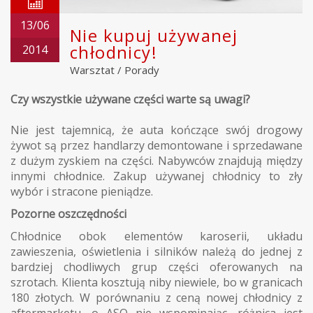
13/06
Nie kupuj używanej
chłodnicy!
2014
Warsztat
/
Porady
Czy wszystkie używane części warte są uwagi?
Nie jest tajemnicą, że auta kończące swój drogowy
żywot są przez handlarzy demontowane i sprzedawane
z dużym zyskiem na części. Nabywców znajdują między
innymi chłodnice. Zakup używanej chłodnicy to zły
wybór i stracone pieniądze.
Pozorne oszczędności
Chłodnice obok elementów karoserii, układu
zawieszenia, oświetlenia i silników należą do jednej z
bardziej chodliwych grup części oferowanych na
szrotach. Klienta kosztują niby niewiele, bo w granicach
180 złotych. W porównaniu z ceną nowej chłodnicy z
aftermarketu, o ASO nie wspominając, różnica jest