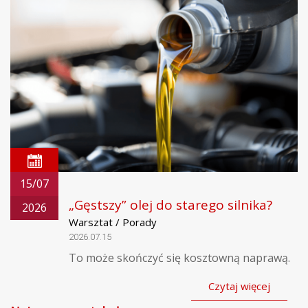
15/07
„Gęstszy” olej do starego silnika?
2026
Warsztat / Porady
2026.07.15
To może skończyć się kosztowną naprawą.
Czytaj więcej