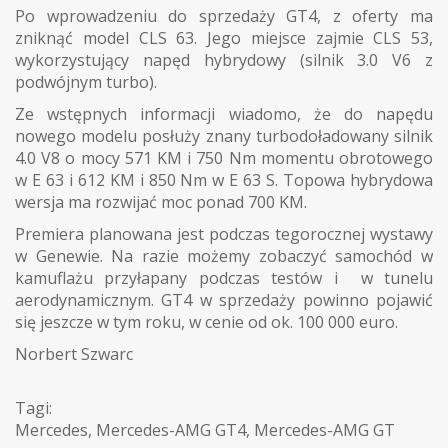
Po wprowadzeniu do sprzedaży GT4, z oferty ma
zniknąć model CLS 63. Jego miejsce zajmie CLS 53,
wykorzystujący napęd hybrydowy (silnik 3.0 V6 z
podwójnym turbo).
Ze wstępnych informacji wiadomo, że do napędu
nowego modelu posłuży znany turbodoładowany silnik
4.0 V8 o mocy 571 KM i 750 Nm momentu obrotowego
w E 63 i 612 KM i 850 Nm w E 63 S. Topowa hybrydowa
wersja ma rozwijać moc ponad 700 KM.
Premiera planowana jest podczas tegorocznej wystawy
w Genewie. Na razie możemy zobaczyć samochód w
kamuflażu przyłapany podczas testów i w tunelu
aerodynamicznym. GT4 w sprzedaży powinno pojawić
się jeszcze w tym roku, w cenie od ok. 100 000 euro.
Norbert Szwarc
Tagi:
Mercedes
,
Mercedes-AMG GT4
,
Mercedes-AMG GT