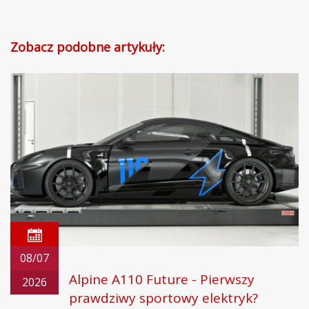
Zobacz podobne artykuły:
08/07
Alpine A110 Future - Pierwszy
2026
prawdziwy sportowy elektryk?