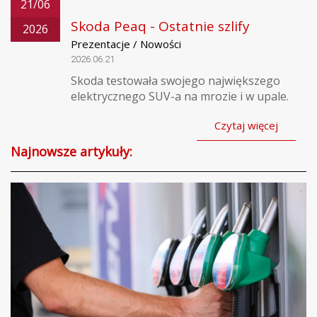
21/06
Skoda Peaq - Ostatnie szlify
2026
Prezentacje / Nowości
2026.06.21
Skoda testowała swojego największego
elektrycznego SUV-a na mrozie i w upale.
Czytaj więcej
Najnowsze artykuły: