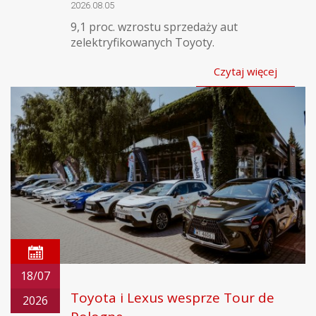
2026.08.05
9,1 proc. wzrostu sprzedaży aut
zelektryfikowanych Toyoty.
Czytaj więcej
18/07
Toyota i Lexus wesprze Tour de
2026