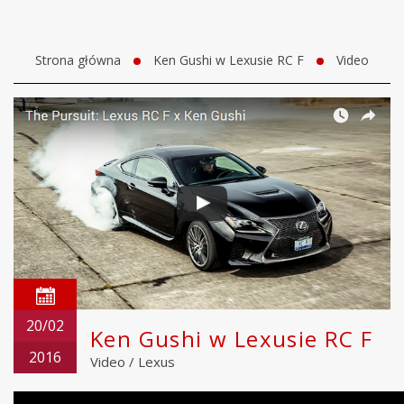
Strona główna
Ken Gushi w Lexusie RC F
Video
20/02
Ken Gushi w Lexusie RC F
2016
Video
/
Lexus