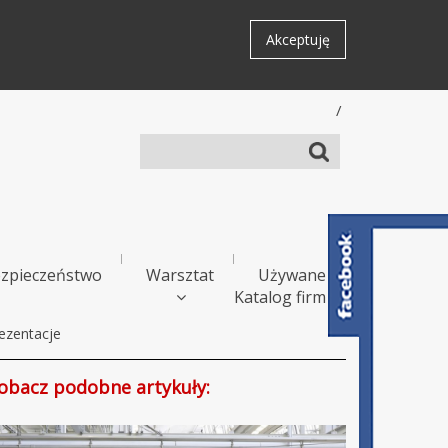
Akceptuję
/
zpieczeństwo
Warsztat
Używane
Katalog firm
ezentacje
obacz podobne artykuły: