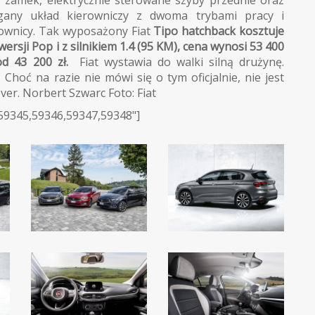
ny zamek, elektrycznie sterowane szyby przednie oraz
agany układ kierowniczy z dwoma trybami pracy i
wnicy. Tak wyposażony Fiat
Tipo hatchback kosztuje
sji Pop i z silnikiem 1.4 (95 KM), cena wynosi 53 400
od 43 200 zł.
Fiat wystawia do walki silną drużynę.
 Choć na razie nie mówi się o tym oficjalnie, nie jest
er. Norbert Szwarc Foto: Fiat
,59345,59346,59347,59348"]