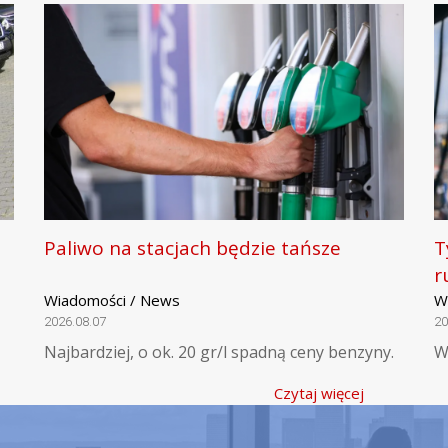
Paliwo na stacjach będzie tańsze
T
r
Wiadomości / News
W
2026.08.07
20
Najbardziej, o ok. 20 gr/l spadną ceny benzyny.
W
Czytaj więcej