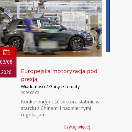
03/08
Europejska motoryzacja pod
2026
presją
Wiadomości / Gorące tematy
2026.08.03
Konkurencyjność sektora słabnie w
starciu z Chinami i nadmiernymi
regulacjami.
Czytaj więcej