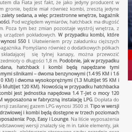
utem dla Fiata jest fakt, że jako jedyny producent w
m gronie, będzie miał również kombi, zresztą jedyne
zalety sedana, a więc przestronne wnętrze, bagażnik
ości.
Pod względem wymiarów, hatchback ma długość
m. Poza tym bez zmian pozostaje wystrój wnętrza, z
gą urządzeń pokładowych.
W przypadku kombi, które
 wynosi 550 l
. Ułatwieniem przy załadunku cięższych
bagażnika. Pomyślano również o dodatkowych półkach
 składającej się tylnej kanapy, można przewozić
zedmioty o długości 1,8 m.
Podobnie, jak w przypadku
edana, hatchback i kombi będą napędzane tymi
mymi silnikami – dwoma benzynowymi (1.4 95 KM i 1.6
10 KM) i dwoma wysokoprężnymi (1.3 MultiJet 95 KM i
6 MultiJet 120 KM). Nowością w przypadku hatchbacka
 kombi jest jednostka napędowa 1.4 T-Jet o mocy 120
M wyposażona w fabryczną instalację LPG
. Dopłata do
rsji zasilanej gazem LPG wynosi 3500 zł.
Tipo w wersji
-drzwiowej i kombi będą dostępne w trzech poziomach
yposażenia: Pop, Easy i Lounge
. Na liście wyposażenia
dstawowej wersji znalazły się m in. takie elementy, jak