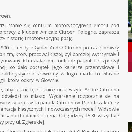
roën.
dzi stanie się centrum motoryzacyjnych emocji pod
łpracy z klubem Amicale Citroën Pologne, zaprasza
zy historię i motoryzacyjną pasję.
900 r, młody inżynier André Citroën po raz pierwszy
izm, który pracował ciszej, był bardziej wytrzymały i
cynowany ich działaniem, odkupił patent i rozpoczął
ncji, co dało początek jego karierze przemysłowej i
arakterystyczne szewrony w logo marki to właśnie
ii, którą odkrył w Głownie.
, aby uczcić tę rocznicę oraz wizytę André Citroëna
odwiedzi to miasto. Wydarzenie rozpocznie się na
 wyruszy uroczysta parada Citroënów. Parada zakończy
ezentacja klasycznych i nowoczesnych modeli. Widzowie
mi samochodami Citroëna. Od godziny 15.30 wszystkie
 przy ul. Zgierskiej.
ać legendarne modele takie jak C4, Rosalie, Traction