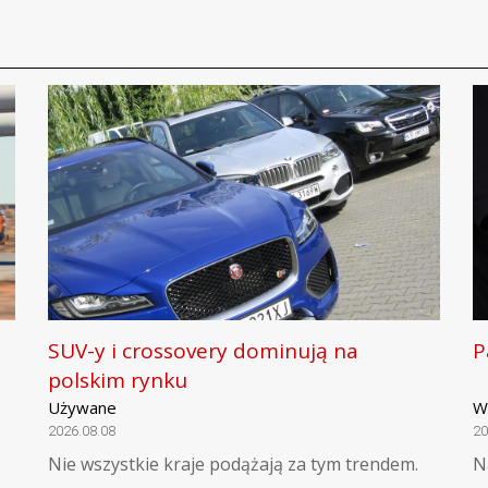
SUV-y i crossovery dominują na
P
polskim rynku
Używane
W
2026.08.08
20
Nie wszystkie kraje podążają za tym trendem.
N