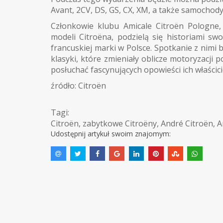
Avant, 2CV, DS, GS, CX, XM, a także samochody
Członkowie klubu Amicale Citroën Pologne,
modeli Citroëna, podzielą się historiami sw
francuskiej marki w Polsce. Spotkanie z nimi 
klasyki, które zmieniały oblicze motoryzacji
posłuchać fascynujących opowieści ich właścicie
źródło: Citroën
Tagi:
Citroën
,
zabytkowe Citroëny
,
André Citroën
,
A
Udostępnij artykuł swoim znajomym: