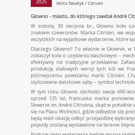
2025
Moto fanatyk
/
Citroen
Głowno - miasto, do którego zawitał André Cit
W sobotę, 30 sierpnia br., Głowno koło Ło
znakiem szewronów. Marka Citroën, we wspó
wszystkich na wyjątkowe wydarzenie, które łąc
Dlaczego Głowno? To właśnie w Głownie, w 1
zobaczył koła o uzębieniu daszkowym – mechan
efektywny niż tradycyjne przekładnie. Zafas
produkcję stalowych wersji tych kół we Fra
późniejszemu powstaniu marki Citroën. Ch
stylizowane daszkowe zęby – symbol technolog
W tym roku Głowno obchodzi swoje 600-lecie
sprzed 125 lat, francuska marka ponownie 
Skwerze im. André Citroëna, skąd w południe
się na Placu Wolności, gdzie odbędzie się pr
będą mieli okazję odbyć przejażdżkę wybrany
pojazdy zostaną wystawione na terenie imprezy
Podczas tego wydarzenia będzie można podziwi