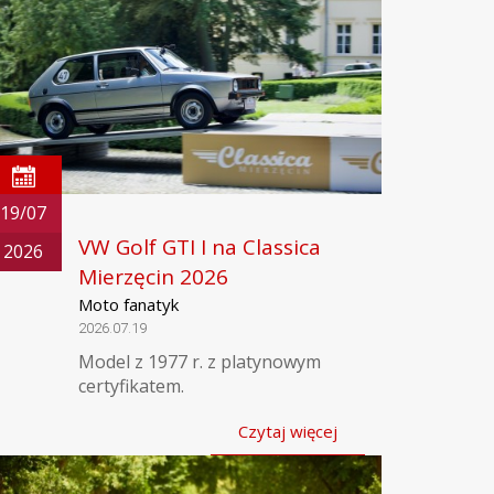
19/07
VW Golf GTI I na Classica
2026
Mierzęcin 2026
Moto fanatyk
2026.07.19
Model z 1977 r. z platynowym
certyfikatem.
Czytaj więcej