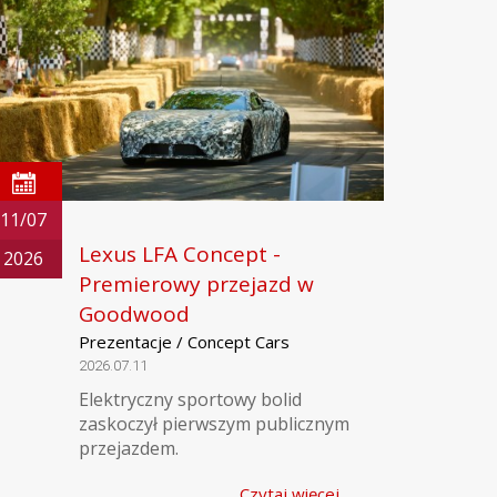
11/07
Lexus LFA Concept -
2026
Premierowy przejazd w
Goodwood
Prezentacje / Concept Cars
2026.07.11
Elektryczny sportowy bolid
zaskoczył pierwszym publicznym
przejazdem.
Czytaj więcej