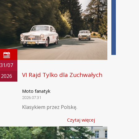
31/07
VI Rajd Tylko dla Zuchwałych
2026
Moto fanatyk
2026.07.31
Klasykiem przez Polskę.
Czytaj więcej