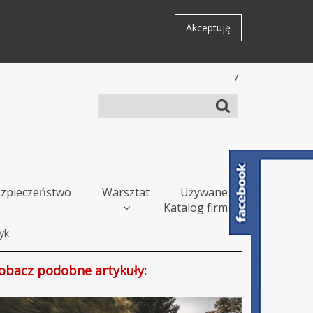
Akceptuję
/
zpieczeństwo
Warsztat
Używane
Katalog firm
yk
obacz podobne artykuły: