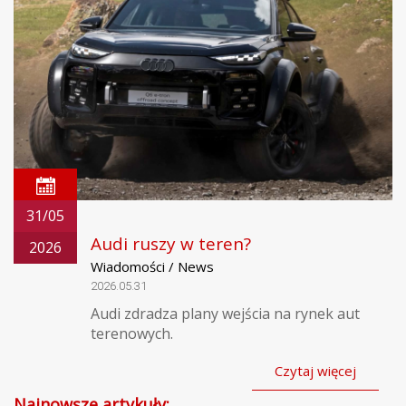
31/05
Audi ruszy w teren?
2026
Wiadomości / News
2026.05.31
Audi zdradza plany wejścia na rynek aut
terenowych.
Czytaj więcej
Najnowsze artykuły: