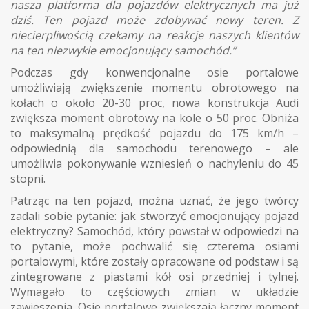
nasza platforma dla pojazdów elektrycznych ma już
dziś. Ten pojazd może zdobywać nowy teren. Z
niecierpliwością czekamy na reakcje naszych klientów
na ten niezwykle emocjonujący samochód.”
Podczas gdy konwencjonalne osie portalowe
umożliwiają zwiększenie momentu obrotowego na
kołach o około 20-30 proc, nowa konstrukcja Audi
zwiększa moment obrotowy na kole o 50 proc. Obniża
to maksymalną prędkość pojazdu do 175 km/h –
odpowiednią dla samochodu terenowego – ale
umożliwia pokonywanie wzniesień o nachyleniu do 45
stopni.
Patrząc na ten pojazd, można uznać, że jego twórcy
zadali sobie pytanie: jak stworzyć emocjonujący pojazd
elektryczny? Samochód, który powstał w odpowiedzi na
to pytanie, może pochwalić się czterema osiami
portalowymi, które zostały opracowane od podstaw i są
zintegrowane z piastami kół osi przedniej i tylnej.
Wymagało to częściowych zmian w układzie
zawieszenia. Osie portalowe zwiększają łączny moment