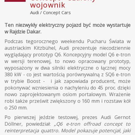
wojownik
Audi
/
Concept Cars
Ten niezwykły elektryczny pojazd być może wystartuje
w Rajdzie Dakar.
Podczas tegorocznego weekendu Pucharu Świata w
austriackim Kitzbühel, Audi prezentuje niecodziennie
wyglądający prototyp Q6. Koncepcyjny model Q6 e-tron
w wersji terenowej, to nowo opracowany prototyp,
wyposażony w dwa silniki elektryczne o łącznej mocy
380 kW - co jest wartością porównywalną z SQ6 e-tron
w trybie Boost - i jak zapowiada producent, może
pokonywać wzniesienia o nachyleniu do 45 proc. dzięki
nowo zaprojektowanym osiom portalowym. Wrażenie
robi także prześwit zwiększony o 160 mm i rozstaw kół
o 250 mm.
Po pierwszej jeździe testowej, prezes Audi Gernot
Döllner, powiedział:
„Q6 e-tron offroad concept to
reinterpretacja quattro. Model pokazuje potencjał, jaki