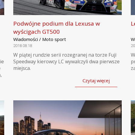
Podwójne podium dla Lexusa w
L
wyścigach GT500
Wiadomości / Moto sport
W
2018.08.18
20
W piątej rundzie serii rozegranej na torze Fuji
W
ie
Speedway kierowcy LC wywalczyli dwa pierwsze
p
e
miejsca.
z
,
Czytaj więcej