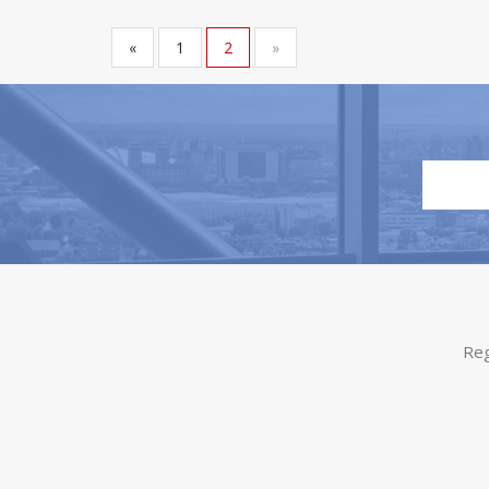
«
1
2
»
Reg