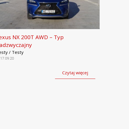
exus NX 200T AWD – Typ
adzwyczajny
esty / Testy
17.09.20
Czytaj więcej