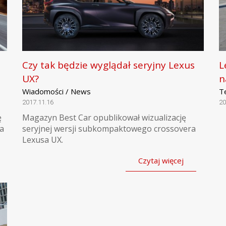
Czy tak będzie wyglądał seryjny Lexus
L
UX?
n
Wiadomości / News
T
2017.11.16
20
ę
Magazyn Best Car opublikował wizualizację
ła
seryjnej wersji subkompaktowego crossovera
Lexusa UX.
Czytaj więcej