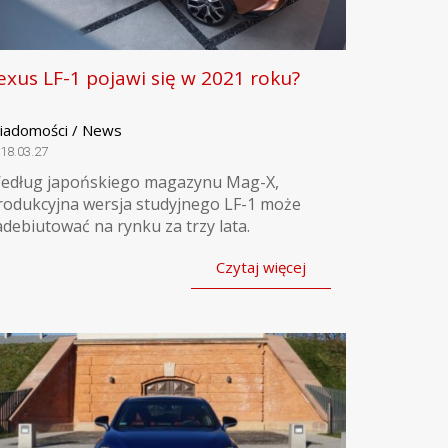
exus LF-1 pojawi się w 2021 roku?
iadomości / News
18.03.27
edług japońskiego magazynu Mag-X,
rodukcyjna wersja studyjnego LF-1 może
adebiutować na rynku za trzy lata.
Czytaj więcej