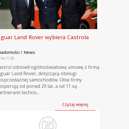
aguar Land Rover wybiera Castrola
iadomości / News
14.11.25
astrol odnowił ogólnoświatową umowę z firmą
aguar Land Rover, dotyczącą obsługi
osprzedażnej samochodów. Obie firmy
ooperują od ponad 20 lat, a od 11 są
artnerami techno...
Czytaj więcej