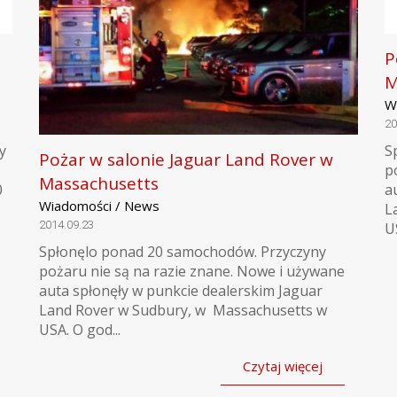
P
M
W
20
y
S
Pożar w salonie Jaguar Land Rover w
p
Massachusetts
0
a
Wiadomości / News
L
2014.09.23
U
Spłonęlo ponad 20 samochodów. Przyczyny
pożaru nie są na razie znane. Nowe i używane
auta spłonęły w punkcie dealerskim Jaguar
Land Rover w Sudbury, w Massachusetts w
USA. O god...
Czytaj więcej