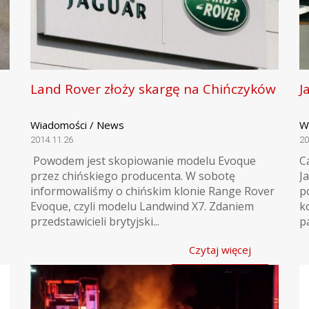
Land Rover złoży skargę na Chińczyków
J
Wiadomości / News
W
2014.11.26
20
Powodem jest skopiowanie modelu Evoque
C
przez chińskiego producenta. W sobotę
J
informowaliśmy o chińskim klonie Range Rover
p
Evoque, czyli modelu Landwind X7. Zdaniem
k
przedstawicieli brytyjski...
p
Czytaj więcej