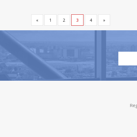
«
1
2
3
4
»
Reg