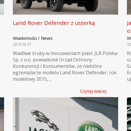
Land Rover Defender z usterką
J
o
Wiadomości / News
W
2015.03.27
20
Wadliwe śruby w mocowaniach piast. JLR Polska
N
Sp. z o.o. powiadomił Urząd Ochrony
o
Konkurencji i Konsumentów, że niektóre
S
egzemplarze modelu Land Rover Defender, rok
E
modelowy 2015, ...
uj
Czytaj więcej