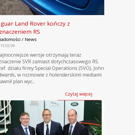
aguar Land Rover kończy z
znaczeniem RS
iadomości / News
15.02.09
ajmocniejsze wersje otrzymają teraz
znaczenie SVR zamiast dotychczasowego RS.
zef działu firmy Special Operations (SVO), John
dwards, w rozmowie z holenderskimi mediami
awnił plan wyc...
Czytaj więcej