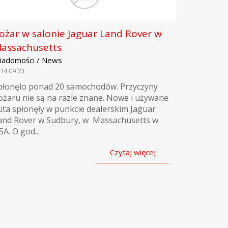
ożar w salonie Jaguar Land Rover w
assachusetts
iadomości / News
14.09.23
płonęlo ponad 20 samochodów. Przyczyny
ożaru nie są na razie znane. Nowe i używane
uta spłonęły w punkcie dealerskim Jaguar
and Rover w Sudbury, w Massachusetts w
SA. O god...
Czytaj więcej